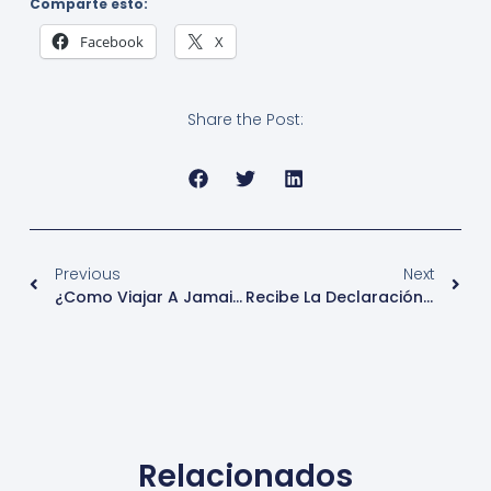
Comparte esto:
Facebook
X
Share the Post:
Previous
Next
¿Como Viajar A Jamaica Y Consejos 2022?
Recibe La Declaración De Fiesta De Interés Turístico Internacional. El Carnaval De Badajoz
Relacionados