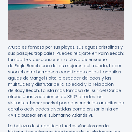
Aruba es
famosa por sus playas
, sus
aguas cristalinas
y
sus
paisajes tropicales
. Puedes relajarte en
Palm Beach
;
tumbarte y descansar en la playa de ensueño
de
Eagle Beach
, una de las mejores del mundo; hacer
snorkel entre hermosos acantilados en las tranquilas
aguas de
Mangel Halto
; o escapar del caos y las
multitudes y disfrutar de la soledad y la relajación
de
Baby Beach
. La isla más famosa del sur del Caribe
ofrece unas vacaciones de 360° a todos los
visitantes:
hacer
snorkel
para descubrir los arrecifes de
coral o actividades divertidas como
cruzar la isla en
4×
4 o
bucear en el submarino Atlantis VI
.
La belleza de Aruba tiene fuertes
vínculos con la
historia
. Los primeros habitantes de la isla fueron los