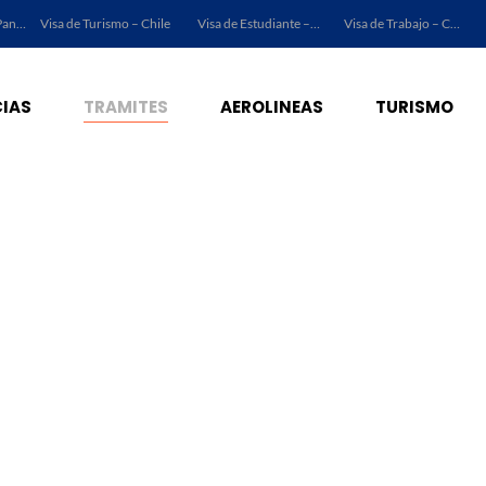
Visa de Turismo – Panamá
Visa de Turismo – Chile
Visa de Estudiante – Chile
Visa de Trabajo – Chile
IAS
TRAMITES
AEROLINEAS
TURISMO