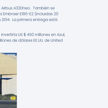
 Airbus A320neo . También se
es Embraer E195-E2 (incluidas 20
2014 . La primera entrega está
nvertiría US $ 450 millones en Azul,
illones de dólares EE.UU. de United