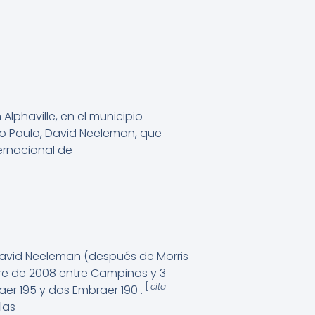
lphaville, en el municipio
ão Paulo, David Neeleman, que
ternacional de
, David Neeleman (después de Morris
mbre de 2008 entre Campinas y 3
[
cita
er 195 y dos Embraer 190 .
las