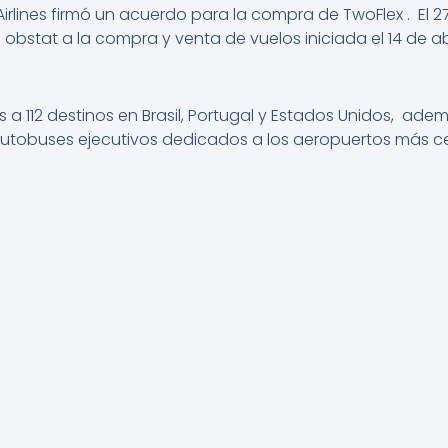
n Airlines firmó un acuerdo para la compra de TwoFlex . E
il obstat a la compra y venta de vuelos iniciada el 14 de
os a 112 destinos en Brasil, Portugal y Estados Unidos, ad
autobuses ejecutivos dedicados a los aeropuertos más c