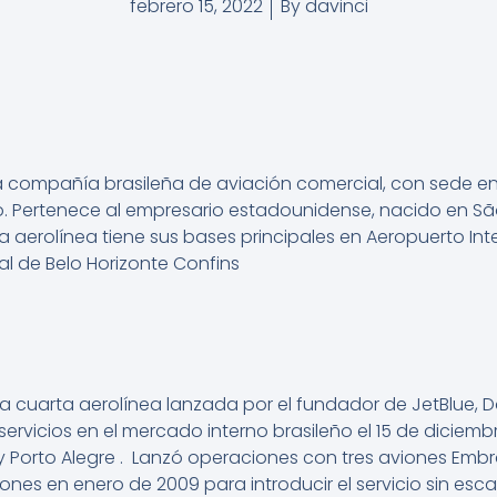
febrero 15, 2022
By
davinci
 compañía brasileña de aviación comercial, con sede en A
.
​ Pertenece al empresario estadounidense, nacido en S
la aerolínea tiene sus bases principales en Aeropuerto In
l de Belo Horizonte Confins
ue la cuarta aerolínea lanzada por el fundador de JetBlue
ró servicios en el mercado interno brasileño el 15 de dicie
y Porto Alegre .
Lanzó operaciones con tres aviones Embra
ones en enero de 2009 para introducir el servicio sin esca