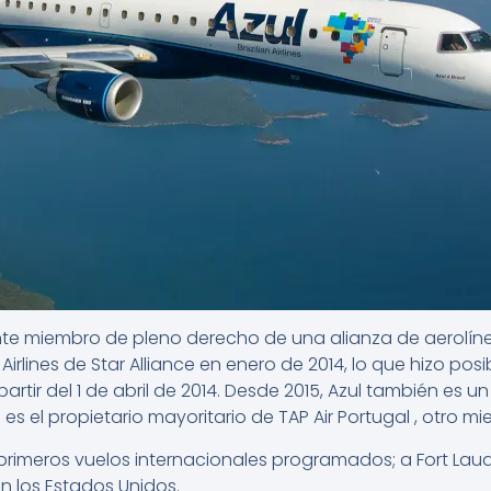
ente miembro de pleno derecho de una alianza de aerolín
irlines de Star Alliance en enero de 2014, lo que hizo po
artir del 1 de abril de 2014. Desde 2015, Azul también es u
 el propietario mayoritario de TAP Air Portugal , otro mie
s primeros vuelos internacionales programados; a Fort Lau
n los Estados Unidos.