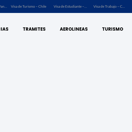
Visa de Turismo – Panamá
Visa de Turismo – Chile
Visa de Estudiante – Chile
Visa de Trabajo – Chile
IAS
TRAMITES
AEROLINEAS
TURISMO