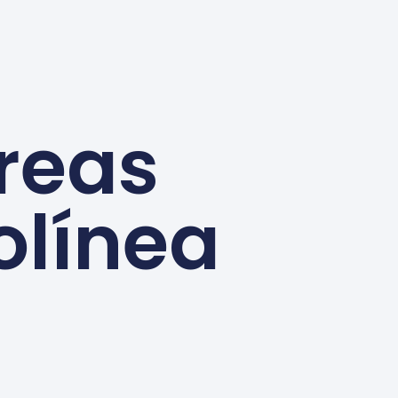
reas
olínea