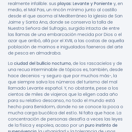
realmente infalible: sus
playas: Levante y Poniente
y, en
medio, el Mal Pas, un rincón mínimo junto al castillo
desde el que asoma al Mediterráneo la iglesia de San
Jaime y Santa Ana, donde se conserva la talla de
Nuestra Señora del Sufragio, surgida intacta de entre
las llamas de una embarcación mecida por Dios o el
azar que arribó, allá por el XVIII, a las costas de aquella
población de marinos e inigualados faeneros del arte
de pesca en almadraba.
La
ciudad del bullicio nocturno
, de los rascacielos y de
una recua interminable de tópicos es, también, desde
hace decenios -y seguro que por muchos más-, la
que siempre salva los números del turismo del mal
llamado Levante español. Y, no obstante, pese a los
cientos de miles de viajeros que la eligen cada año
para su relativo descanso, no todo el mundo está
hecho para Benidorm, donde no se conoce la poca o
mucha carga bucólica del estío. Ni falta que hace. La
concentración de personas desafía a veces las leyes
de la física y espolea, acaso por un
puro instinto de
supervivencia
, la urbanidad y la tolerancia de unos