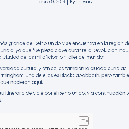
enero 9, 2019
By
davinci
ás grande del Reino Unido y se encuentra en la región d
ndial ya que fue pieza clave durante la Revolución Indus
udad de los mil oficios” o “Taller del mundo”.
iversidad cultural y étnica, es también la ciudad cuna d
rmingham. Una de ellas es Black Sababbath, pero tambié
que nacieron aquí.
tu itinerario de viaje por el Reino Unido, y a continuaci
.