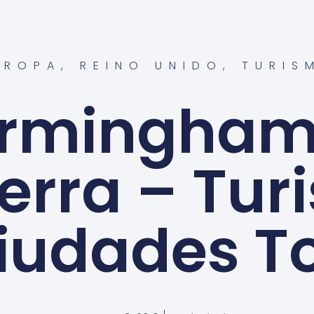
UROPA
,
REINO UNIDO
,
TURIS
irmingham
terra – Tur
iudades T