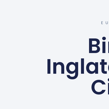
E
B
Ingla
C