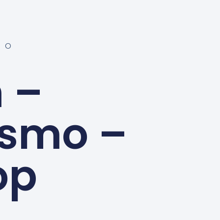
MO
 –
ismo –
op