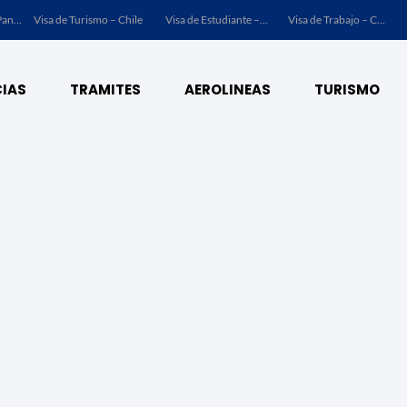
Visa de Turismo – Panamá
Visa de Turismo – Chile
Visa de Estudiante – Chile
Visa de Trabajo – Chile
IAS
TRAMITES
AEROLINEAS
TURISMO