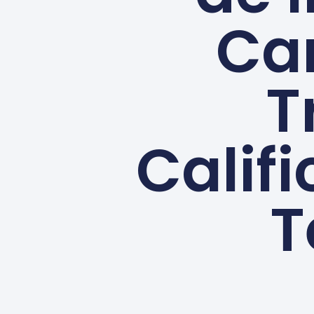
Ca
T
Calif
T