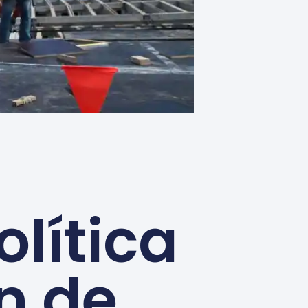
lítica
n de