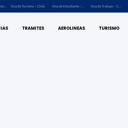
Visa de Turismo – Panamá
Visa de Turismo – Chile
Visa de Estudiante – Chile
Visa de Trabajo – Chile
IAS
TRAMITES
AEROLINEAS
TURISMO