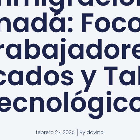
nadá: Foco
rabajador
icados y Ta
ecnológic
febrero 27, 2025
By
davinci