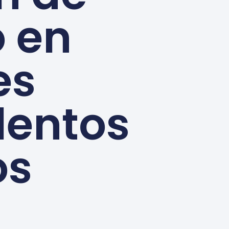
 en
es
lentos
os