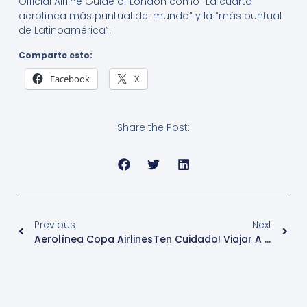
Official Airline Guide of London como “La cuarta
aerolínea más puntual del mundo” y la “más puntual
de Latinoamérica”.
Comparte esto:
Facebook
X
Share the Post:
Previous
Next
Aerolínea Copa Airlines
Ten Cuidado! Viajar A Menudo Por Trabajo Puede Perjudicar Gravemente Su Salud