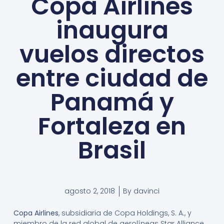
Copa Airlines
inaugura
vuelos directos
entre ciudad de
Panamá y
Fortaleza en
Brasil
agosto 2, 2018
By
davinci
Copa Airlines
, subsidiaria de Copa Holdings, S. A., y
miembro de la red global de aerolíneas Star Alliance,