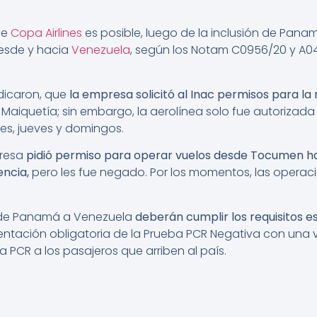
de
Copa Airlines
es posible, luego de la inclusión de Pan
desde y hacia
Venezuela
, según los Notam C0956/20 y A04
ndicaron, que
la empresa solicitó al Inac permisos para la 
aiquetía; sin embargo, la aerolínea solo fue autorizad
tes, jueves y domingos.
presa
pidió permiso para operar vuelos desde Tocumen ha
encia,
pero les fue negado. Por los momentos, las operac
esde Panamá a Venezuela
deberán cumplir los requisitos e
entación obligatoria de la Prueba PCR Negativa con una 
a PCR a los pasajeros que arriben al país.