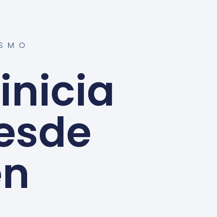
ISMO
inicia
esde
en
a