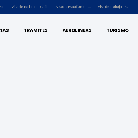
Visa de Turismo – Panamá
Visa de Turismo – Chile
Visa de Estudiante – Chile
Visa de Trabajo – Chile
IAS
TRAMITES
AEROLINEAS
TURISMO