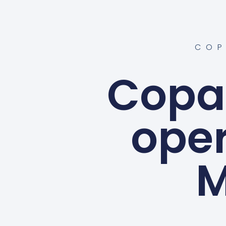
CO
Copa 
ope
M