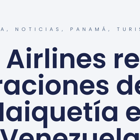
PA
,
NOTICIAS
,
PANAMÁ
,
TUR
Airlines re
raciones d
aiquetía 
Venezuel