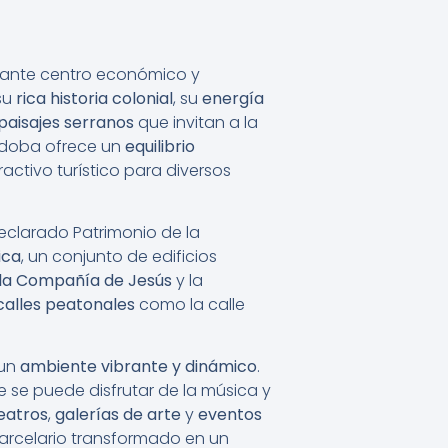
tante centro económico y
su
rica historia colonial
, su
energía
paisajes serranos
que invitan a la
órdoba ofrece un
equilibrio
ractivo turístico para diversos
declarado Patrimonio de la
ica
, un conjunto de edificios
e la Compañía de Jesús
y la
calles peatonales
como la calle
 un
ambiente vibrante y dinámico
.
e se puede disfrutar de la música y
eatros
,
galerías de arte
y
eventos
carcelario transformado en un