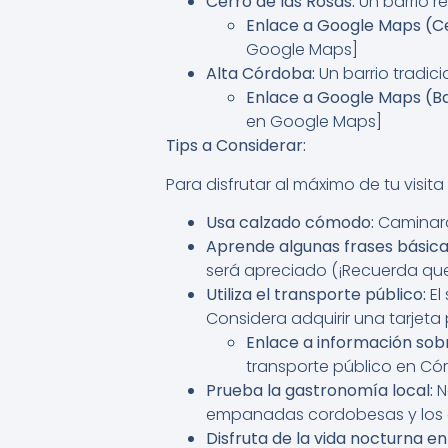
Cerro de las Rosas:
Un barrio r
Enlace a Google Maps (Ce
Google Maps]
Alta Córdoba:
Un barrio tradici
Enlace a Google Maps (Ba
en Google Maps]
Tips a Considerar:
Para disfrutar al máximo de tu visit
Usa calzado cómodo:
Caminarás
Aprende algunas frases básica
será apreciado (¡Recuerda que
Utiliza el transporte público:
El
Considera adquirir una tarjeta 
Enlace a información sob
transporte público en Có
Prueba la gastronomía local:
N
empanadas cordobesas y los al
Disfruta de la vida nocturna 