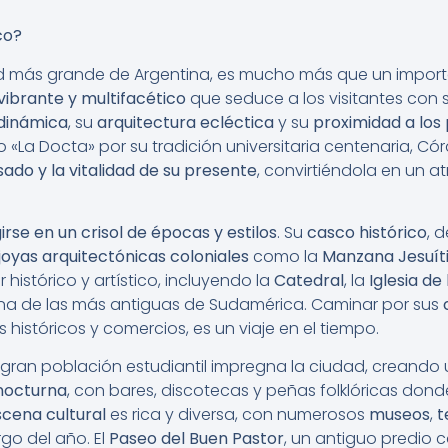
co?
ad más grande de Argentina, es mucho más que un impor
 vibrante y multifacético
que seduce a los visitantes con 
 dinámica
, su
arquitectura ecléctica
y su
proximidad a los 
 «La Docta» por su tradición universitaria centenaria, C
ado y la vitalidad de su presente
, convirtiéndola en un at
rse en un crisol de épocas y estilos
. Su
casco histórico
, 
joyas arquitectónicas coloniales
como la
Manzana Jesuít
 histórico y artístico, incluyendo la
Catedral
, la
Iglesia d
una de las más antiguas de Sudamérica. Caminar por sus
 históricos y comercios, es un viaje en el tiempo.
ran población estudiantil impregna la ciudad, creando
nocturna
, con bares, discotecas y peñas folklóricas dond
scena cultural
es rica y diversa, con numerosos
museos
,
t
rgo del año. El
Paseo del Buen Pastor
, un antiguo predio 