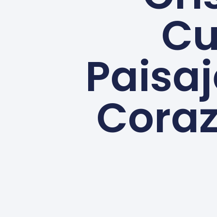
Cu
Paisaj
Coraz