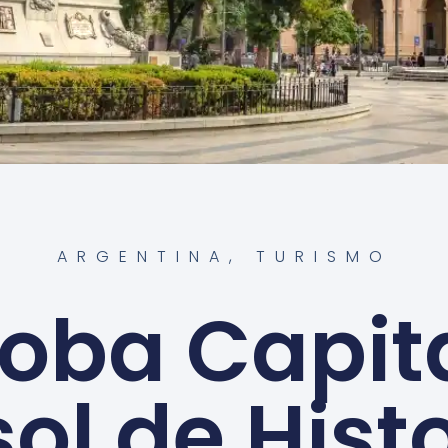
ARGENTINA
,
TURISMO
oba Capita
sol de Histo