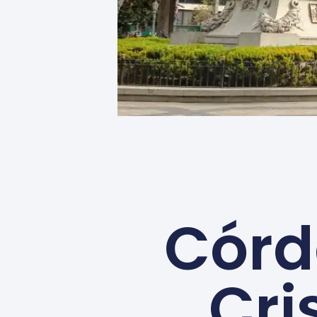
Córd
Cri