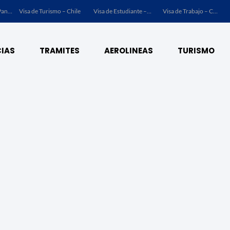
Visa de Turismo – Panamá
Visa de Turismo – Chile
Visa de Estudiante – Chile
Visa de Trabajo – Chile
IAS
TRAMITES
AEROLINEAS
TURISMO