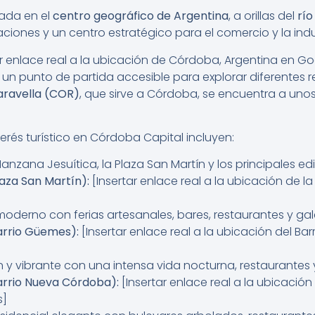
ada en el
centro geográfico de Argentina
, a orillas del
río
ones y un centro estratégico para el comercio y la indus
ar enlace real a la ubicación de Córdoba, Argentina en G
 un punto de partida accesible para explorar diferentes r
aravella (COR)
, que sirve a Córdoba, se encuentra a unos 
terés turístico en Córdoba Capital incluyen:
nzana Jesuítica, la Plaza San Martín y los principales edif
aza San Martín):
[Insertar enlace real a la ubicación de 
oderno con ferias artesanales, bares, restaurantes y gale
arrio Güemes):
[Insertar enlace real a la ubicación del 
n y vibrante con una intensa vida nocturna, restaurantes
arrio Nueva Córdoba):
[Insertar enlace real a la ubicació
s]