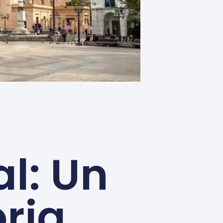
l: Un
ria,