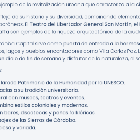
 ejemplo de la revitalización urbana que caracteriza a la c
flejo de su historia y su diversidad, combinando elemento
poráneos. El
Teatro del Libertador General San Martín
, el
affa
son ejemplos de la riqueza arquitectónica de la ciud
rdoba Capital sirve como
puerta de entrada a la hermosa
os, lagos y pueblos encantadores como Villa Carlos Paz, 
n día o de fin de semana
y disfrutar de la naturaleza, el s
:
eclarado Patrimonio de la Humanidad por la UNESCO.
cias a su tradición universitaria.
ural con museos, teatros y eventos.
bina estilos coloniales y modernos.
bares, discotecas y peñas folklóricas.
ajes de las Sierras de Córdoba.
iosa y variada.