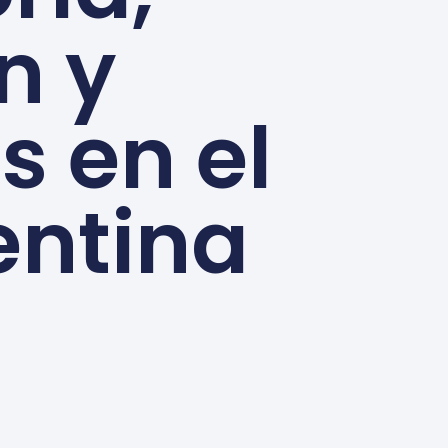
n y
s en el
entina