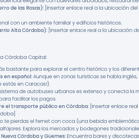
esidencial elegante con bulevares arbolados, restaurante
rro de las Rosas):
[Insertar enlace real a la ubicación d
onal con un ambiente familiar y edificios históricos.
rrio Alta Córdoba):
[Insertar enlace real a la ubicación 
a a Córdoba Capital:
 bastante para explorar el centro histórico y los diferent
s en español:
Aunque en zonas turísticas se habla inglés, 
 estás en Caracas!).
 sistema de autobuses urbanos es extenso y conecta la m
para facilitar los pagos.
re el transporte público en Córdoba:
[Insertar enlace real
rdoba]
o te pierdas el fernet con coca (una bebida emblemática), 
fajores. Explora los mercados y bodegones tradicionale
en Nueva Córdoba y Güemes:
Encuentra bares y discotecas