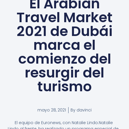
El Arabian
Travel Market
2021 de Dubái
marca el
comienzo del
resurgir del
turismo
mayo 28, 2021
By
davinci
El equipo de Euronews, con Natalie Lindo.Natalie
Lindo al frente, ha realizado un programa especial de