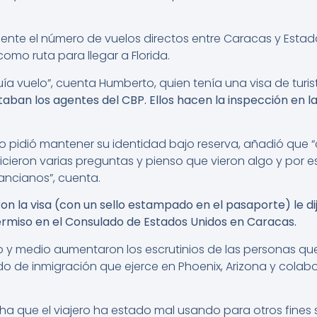
mente el número de vuelos directos entre Caracas y Estado
omo ruta para llegar a Florida.
 vuelo”, cuenta Humberto, quien tenía una visa de turista
aban los agentes del CBP. Ellos hacen la inspección en la
o pidió mantener su identidad bajo reserva, añadió que
icieron varias preguntas y pienso que vieron algo y por e
ncianos”, cuenta.
aron la visa (con un sello estampado en el pasaporte) le 
ermiso en el Consulado de Estados Unidos en Caracas.
ño y medio aumentaron los escrutinios de las personas qu
o de inmigración que ejerce en Phoenix, Arizona y colab
cha que el viajero ha estado mal usando para otros fines 