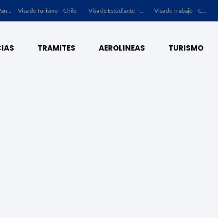
Visa de Turismo – Panamá
Visa de Turismo – Chile
Visa de Estudiante – Chile
Visa de Trabajo – Chile
IAS
TRAMITES
AEROLINEAS
TURISMO