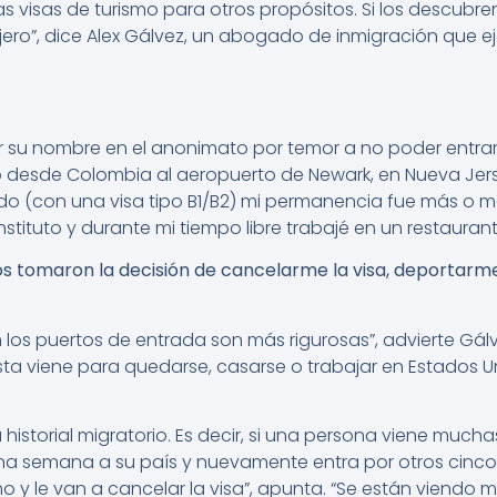
las visas de turismo para otros propósitos. Si los descub
njero”, dice Alex Gálvez, un abogado de inmigración que eje
r su nombre en el anonimato por temor a no poder entra
desde Colombia al aeropuerto de Newark, en Nueva Jers
do (con una visa tipo B1/B2) mi permanencia fue más o 
nstituto y durante mi tiempo libre trabajé en un restaurant
os tomaron la decisión de cancelarme la visa, deportarm
n los puertos de entrada son más rigurosas”, advierte Gálve
sta viene para quedarse, casarse o trabajar en Estados Un
 historial migratorio. Es decir, si una persona viene mu
una semana a su país y nuevamente entra por otros cinco 
o y le van a cancelar la visa”, apunta. “Se están viendo 