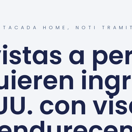
STACADA HOME
,
NOTI TRAMI
vistas a pe
uieren ingr
UU. con vi
endurece