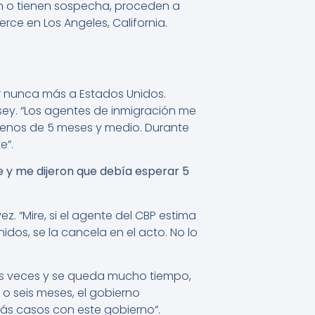
ren o tienen sospecha, proceden a
rce en Los Angeles, California.
r nunca más a Estados Unidos.
ey. “Los agentes de inmigración me
menos de 5 meses y medio. Durante
e”.
e y me dijeron que debía esperar 5
z. “Mire, si el agente del CBP estima
idos, se la cancela en el acto. No lo
chas veces y se queda mucho tiempo,
o seis meses, el gobierno
más casos con este gobierno”.