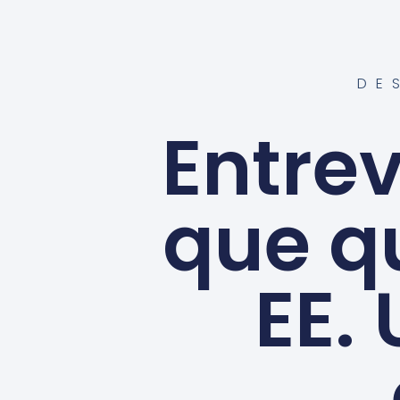
DE
Entre
que q
EE. 