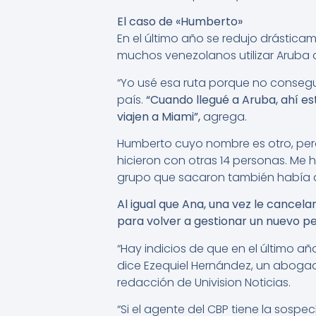
El caso de «Humberto»
En el último año se redujo drástica
muchos venezolanos utilizar Aruba c
“Yo usé esa ruta porque no conseguía
país.
“Cuando llegué a Aruba, ahí est
viajen a Miami”,
agrega.
Humberto cuyo nombre es otro, per
hicieron con otras 14 personas. Me h
grupo que sacaron también había a
Al igual que Ana, una vez le cancel
para volver a gestionar un nuevo p
“Hay indicios de que en el último a
dice Ezequiel Hernández, un abogad
redacción de Univision Noticias.
“Si el agente del CBP tiene la sospe