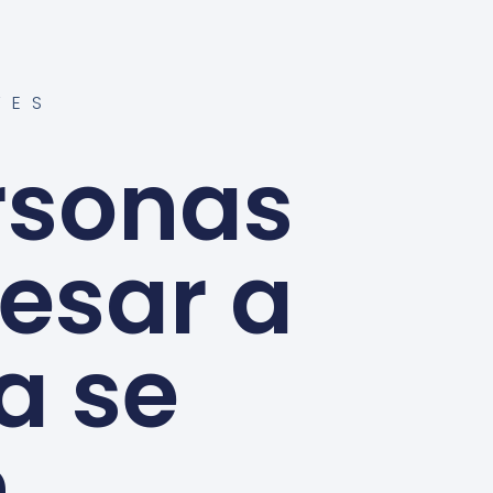
TES
rsonas
esar a
sa se
n