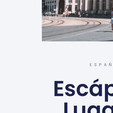
ESPA
Escáp
Luga