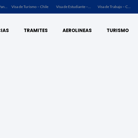
Visa de Turismo – Chile
Visa de Estudiante – Chile
Visa de Trabajo – Chile
IAS
TRAMITES
AEROLINEAS
TURISMO