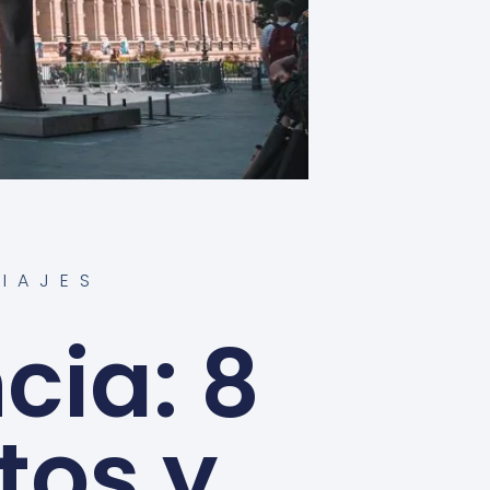
VIAJES
cia: 8
tos y