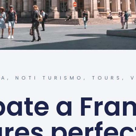
ÑA
,
NOTI TURISMO
,
TOURS
,
ate a Fran
res perfec