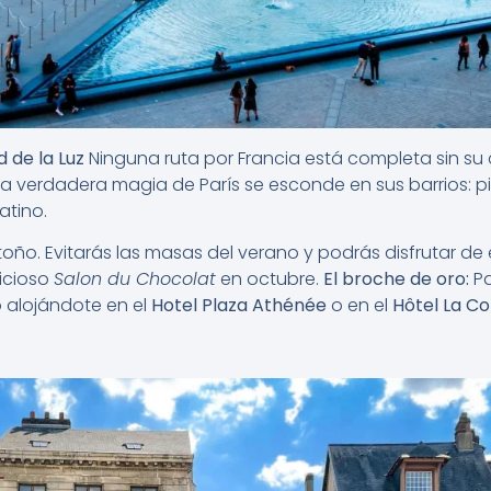
d de la Luz
Ninguna ruta por Francia está completa sin su c
re, la verdadera magia de París se esconde en sus barrios: pi
atino.
toño. Evitarás las masas del verano y podrás disfrutar d
licioso
Salon du Chocolat
en octubre.
El broche de oro:
Pa
o alojándote en el
Hotel Plaza Athénée
o en el
Hôtel La C