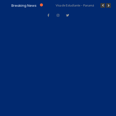
Breaking News
rú
Visa de Trabajo – Acuerdo Marrakech (Ley No. 23 de 15 de julio de 1997) – Panamá
Visa de Estudiante – Panamá
Visa de Turi