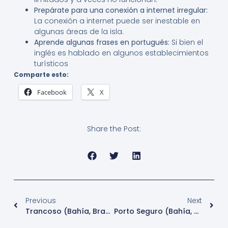
Prepárate para una conexión a internet irregular:
La conexión a internet puede ser inestable en
algunas áreas de la isla.
Aprende algunas frases en portugués:
Si bien el
inglés es hablado en algunos establecimientos
turísticos
Comparte esto:
Facebook
X
Share the Post:
Previous
Next
Trancoso (Bahía, Brasil): Un Refugio Chic Y Rústico De Belleza Natural Y Alma Bohemia
Porto Seguro (Bahía, Brasil): Cuna De Brasil, Fiesta Incesante Y Playas Tropicales