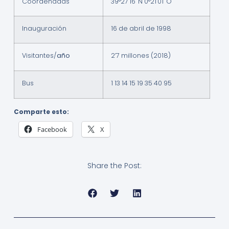
Coordenadas
39°27′16″N 0°21′01″O
Inauguración
16 de abril de 1998
Visitantes/
año
2’7 millones (2018)
Bus
1 13 14 15 19 35 40 95
Comparte esto:
Facebook
X
Share the Post: