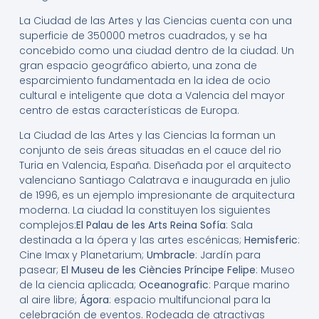
La Ciudad de las Artes y las Ciencias cuenta con una
superficie de 350000 metros cuadrados, y se ha
concebido como una ciudad dentro de la ciudad. Un
gran espacio geográfico abierto, una zona de
esparcimiento fundamentada en la idea de ocio
cultural e inteligente que dota a Valencia del mayor
centro de estas características de Europa.
La Ciudad de las Artes y las Ciencias la forman un
conjunto de seis áreas situadas en el cauce del rio
Turia en Valencia, España. Diseñada por el arquitecto
valenciano Santiago Calatrava e inaugurada en julio
de 1996, es un ejemplo impresionante de arquitectura
moderna. La ciudad la constituyen los siguientes
complejos:
El Palau de les Arts Reina Sofía
: Sala
destinada a la ópera y las artes escénicas;
Hemisferic
:
Cine Imax y Planetarium;
Umbracle
: Jardín para
pasear;
El Museu de les Ciències Príncipe Felipe
: Museo
de la ciencia aplicada;
Oceanografic
: Parque marino
al aire libre;
Ágora
: espacio multifuncional para la
celebración de eventos. Rodeada de atractivas