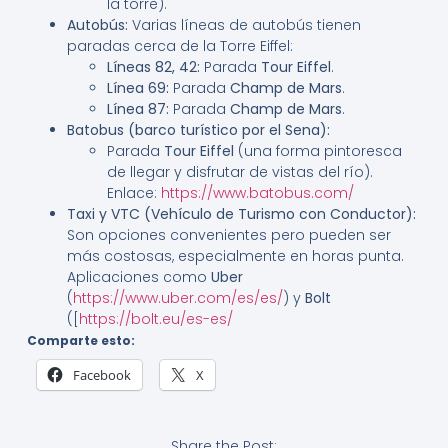
la torre).
Autobús:
Varias líneas de autobús tienen
paradas cerca de la Torre Eiffel:
Líneas 82, 42:
Parada
Tour Eiffel
.
Línea 69:
Parada
Champ de Mars
.
Línea 87:
Parada
Champ de Mars
.
Batobus (barco turístico por el Sena):
Parada
Tour Eiffel
(una forma pintoresca
de llegar y disfrutar de vistas del río).
Enlace:
https://www.batobus.com/
Taxi y VTC (Vehículo de Turismo con Conductor):
Son opciones convenientes pero pueden ser
más costosas, especialmente en horas punta.
Aplicaciones como
Uber
(
https://www.uber.com/es/es/
) y
Bolt
([
https://bolt.eu/es-es/
Comparte esto:
Facebook
X
Share the Post: