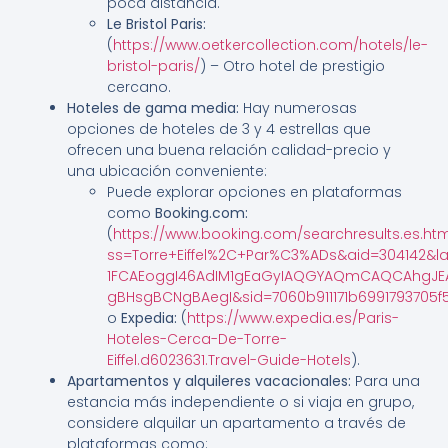
poca distancia.
Le Bristol Paris:
(
https://www.oetkercollection.com/hotels/le-
bristol-paris/
) – Otro hotel de prestigio
cercano.
Hoteles de gama media:
Hay numerosas
opciones de hoteles de 3 y 4 estrellas que
ofrecen una buena relación calidad-precio y
una ubicación conveniente:
Puede explorar opciones en plataformas
como
Booking.com:
(
https://www.booking.com/searchresults.es.htm
ss=Torre+Eiffel%2C+Par%C3%ADs&aid=304142&la
1FCAEoggI46AdIM1gEaGyIAQGYAQmCAQCAhgJEA
gBHsgBCNgBAegI&sid=7060b911171b6991793705f
o
Expedia:
(
https://www.expedia.es/Paris-
Hoteles-Cerca-De-Torre-
Eiffel.d6023631.Travel-Guide-Hotels
).
Apartamentos y alquileres vacacionales:
Para una
estancia más independiente o si viaja en grupo,
considere alquilar un apartamento a través de
plataformas como: