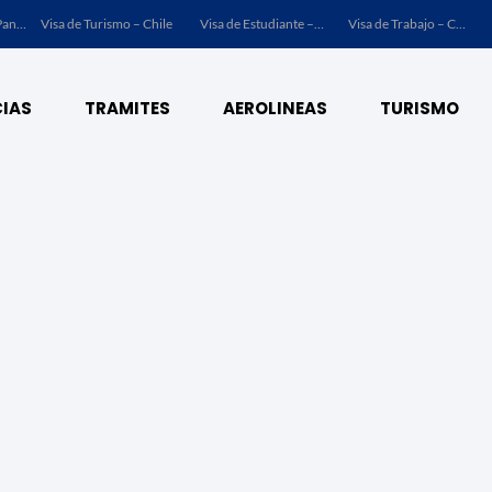
Visa de Turismo – Panamá
Visa de Turismo – Chile
Visa de Estudiante – Chile
Visa de Trabajo – Chile
IAS
TRAMITES
AEROLINEAS
TURISMO