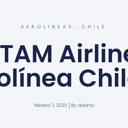
AEROLINEAS
,
CHILE
TAM Airlin
olínea Chi
febrero 7, 2022
By
davinci