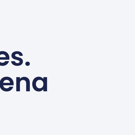
es.
lena