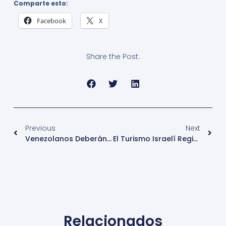
Comparte esto:
Facebook
X
Share the Post:
Previous
Next
Venezolanos Deberán Tramitar Su Visa Para Estados Unidos En La Embajada De Bogotá
El Turismo Israelí Registra Más Números De Récord En Febrero 2019
Relacionados