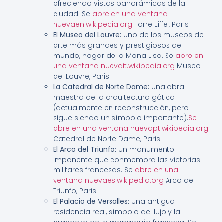
ofreciendo vistas panorámicas de la
ciudad. Se
abre en una ventana
nuevaen.wikipedia.org
Torre Eiffel, Paris
El Museo del Louvre:
Uno de los museos de
arte más grandes y prestigiosos del
mundo, hogar de la Mona Lisa. Se
abre en
una ventana nuevait.wikipedia.org
Museo
del Louvre, Paris
La Catedral de Norte Dame:
Una obra
maestra de la arquitectura gótica
(actualmente en reconstrucción, pero
sigue siendo un símbolo importante).
Se
abre en una ventana nuevapt.wikipedia.org
Catedral de Norte Dame, Paris
El Arco del Triunfo:
Un monumento
imponente que conmemora las victorias
militares francesas. Se
abre en una
ventana nuevaes.wikipedia.org
Arco del
Triunfo, Paris
El Palacio de Versalles:
Una antigua
residencia real, símbolo del lujo y la
grandeza de la monarquía francesa. Se