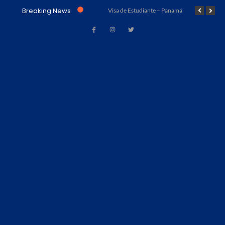
Breaking News
Visa de Trabajo – Acuerdo Marrakech (Ley No. 23 de 15 de julio de 1997) – Panamá
Visa de Estudiante – Panamá
Visa de Turismo – Panamá