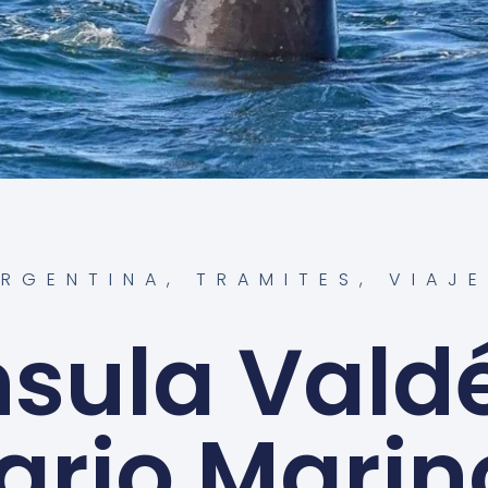
ARGENTINA
,
TRAMITES
,
VIAJ
sula Vald
ario Marin