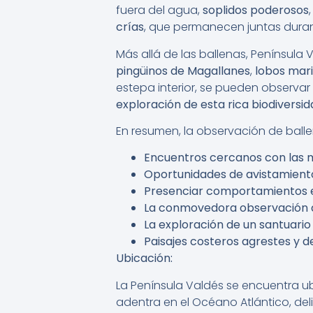
fuera del agua,
soplidos poderosos
crías
, que permanecen juntas duran
Más allá de las ballenas, Península 
pingüinos de Magallanes
,
lobos mari
estepa interior, se pueden observar
exploración de esta rica biodiversi
En resumen, la observación de balle
Encuentros cercanos con las m
Oportunidades de avistamiento
Presenciar comportamientos es
La conmovedora observación de
La exploración de un santuario
Paisajes costeros agrestes y d
Ubicación:
La Península Valdés se encuentra u
adentra en el Océano Atlántico, del