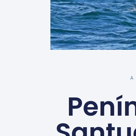
Penín
Santu