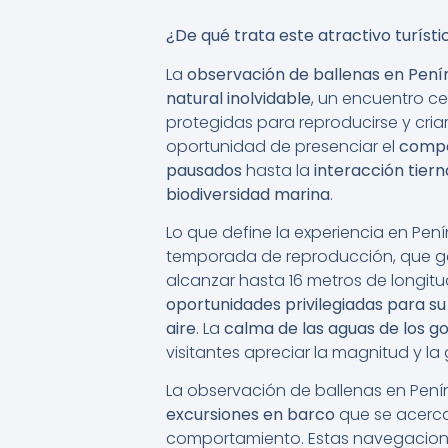
¿De qué trata este atractivo turísti
La
observación de ballenas en Pení
natural inolvidable
, un encuentro c
protegidas para reproducirse y criar
oportunidad de presenciar el
compo
pausados
hasta la
interacción tier
biodiversidad marina
.
Lo que define la experiencia en Pení
temporada de reproducción, que g
alcanzar hasta 16 metros de longitu
oportunidades privilegiadas para s
aire
. La
calma de las aguas de los g
visitantes apreciar la magnitud y la
La observación de ballenas en Peníns
excursiones en barco
que se acercan
comportamiento. Estas navegacion