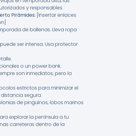
viajas en temporada alta, las
utorizados y responsables.
erto Pirámides:
[Insertar enlaces
ón]
emporada de ballenas. Lleva ropa
 puede ser intensa. Usa protector
alle.
cionales o un power bank.
iempre son inmediatos, pero la
colos estrictos para minimizar el
distancia segura.
olonias de pingüinos, lobos marinos
ara explorar la península a tu
nas carreteras dentro de la