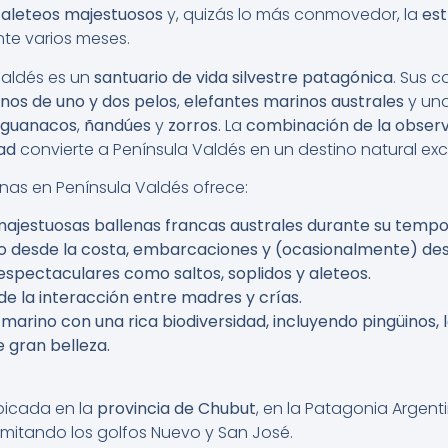
,
aleteos majestuosos
y, quizás lo más conmovedor, la
est
te varios meses.
Valdés es un
santuario de vida silvestre patagónica
. Sus 
nos de uno y dos pelos
,
elefantes marinos australes
y un
guanacos
,
ñandúes
y
zorros
. La
combinación de la observ
dad
convierte a Península Valdés en un destino natural exc
nas en Península Valdés ofrece:
ajestuosas ballenas francas australes durante su temp
 desde la costa, embarcaciones y (ocasionalmente) desd
pectaculares como saltos, soplidos y aleteos.
 la interacción entre madres y crías.
 marino con una rica biodiversidad, incluyendo pingüinos,
e gran belleza.
bicada en la
provincia de Chubut
, en la Patagonia Argent
imitando los golfos Nuevo y San José.