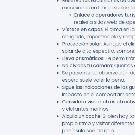
Reserva tus excursiones de avi
excursiones en barco suelen te
Enlace a operadores turís
reales a sitios web de op
Vístete en capas:
El clima en l
abrigada, impermeable y romp
Protección solar:
Aunque el cli
solar de alto espectro, sombrer
Lleva prismáticos:
Te permitirá
No olvides tu cámara:
Querrás 
Sé paciente:
La observación de 
espera suele valer la pena.
Sigue las indicaciones de los gu
impacto en el comportamiento 
Considera visitar otros atracti
y elefantes marinos.
Alquila un coche:
Si bien hay to
propio ritmo y visitar diferen
península son de ripio.