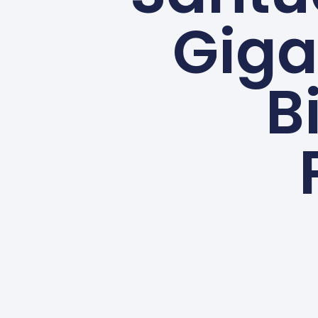
Giga
B