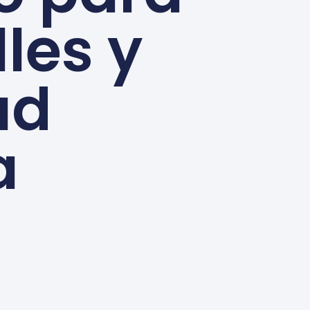
les y
ad
a