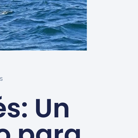
ES
és: Un
o para