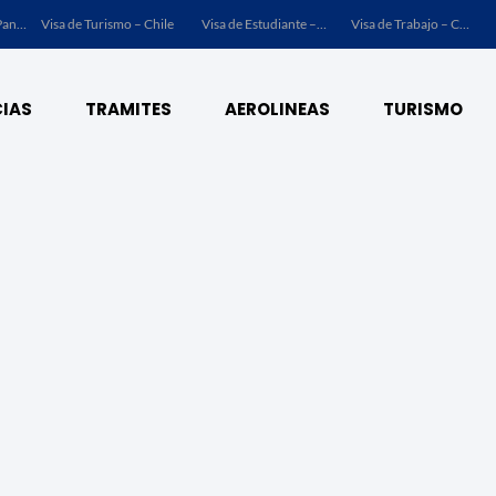
Visa de Turismo – Panamá
Visa de Turismo – Chile
Visa de Estudiante – Chile
Visa de Trabajo – Chile
IAS
TRAMITES
AEROLINEAS
TURISMO