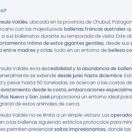
co?
nsula Valdés
, ubicada en la provincia de Chubut, Patagon
ercano con las majestuosas
ballenas francas australes
qu
 a sus ballenatos durante su temporada de visita. Este atr
rtamiento íntimo de estos gigantes gentiles
, desde sus
na entre madres y crías
, todo en un entorno de
belleza co
nsula Valdés es la
accesibilidad y la abundancia de balle
eneralmente se extiende
desde junio hasta diciembre
. E
d y pesar hasta 50 toneladas, se acercan a las costas de
u avistamiento desde la costa, embarcaciones especialme
olfos Nuevo y San José
proporciona un entorno ideal para 
 gracia de estos animales de cerca.
ula Valdés no se limita a un simple vistazo. Los
operador
 a las ballenas siguiendo estrictos protocolos para mini
es permiten presenciar
saltos impresionantes
, donde la