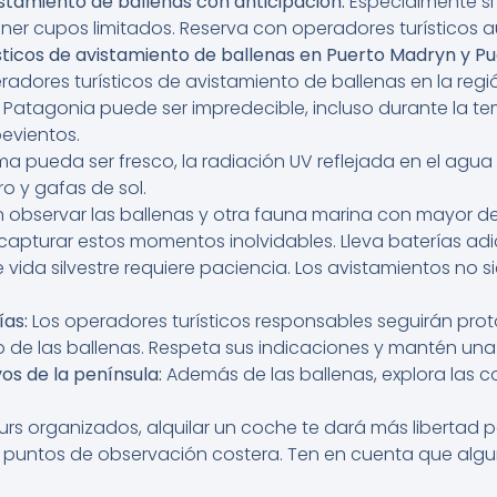
stamiento de ballenas con anticipación:
Especialmente si 
ner cupos limitados. Reserva con operadores turísticos a
ticos de avistamiento de ballenas en Puerto Madryn y Pu
eradores turísticos de avistamiento de ballenas en la regi
a Patagonia puede ser impredecible, incluso durante la t
evientos.
ma pueda ser fresco, la radiación UV reflejada en el agua
o y gafas de sol.
n observar las ballenas y otra fauna marina con mayor det
capturar estos momentos inolvidables. Lleva baterías adi
vida silvestre requiere paciencia. Los avistamientos no s
ías:
Los operadores turísticos responsables seguirán proto
de las ballenas. Respeta sus indicaciones y mantén una 
vos de la península:
Además de las ballenas, explora las c
urs organizados, alquilar un coche te dará más libertad p
tes puntos de observación costera. Ten en cuenta que algu