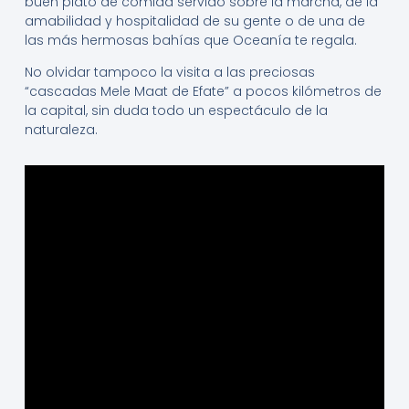
buen plato de comida servido sobre la marcha, de la
amabilidad y hospitalidad de su gente o de una de
las más hermosas bahías que Oceanía te regala.
No olvidar tampoco la visita a las preciosas
“cascadas Mele Maat de Efate” a pocos kilómetros de
la capital, sin duda todo un espectáculo de la
naturaleza.