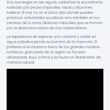
Si te sumerges en las aguas caribeñas te encontrarás
rodeado por peces tropicales, rayas y tiburones
ballena. El mar no es el único sitio donde puedes
practicar actividades acuáticas sino también en los
cenotes de la zona, albercas naturales que se forman
por la desembocadura de ríos subterráneos.
La experiencia de explorar una caverna y nadar en
agua cristalina jamás se borrará de tu memoria. Si
prefieres el ecoturismo fuera de los grandes núcleos
turísticos, gran parte de la región no ha sido
urbanizada. Aquí, la flora y la fauna se desarrollan de
manera natural