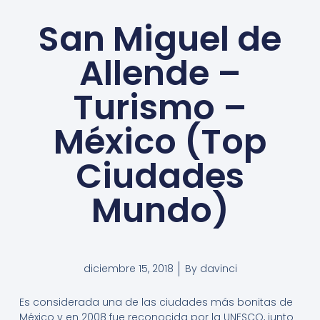
San Miguel de
Allende –
Turismo –
México (Top
Ciudades
Mundo)
diciembre 15, 2018
By
davinci
Es considerada una de las ciudades más bonitas de
México y en 2008 fue reconocida por la UNESCO, junto