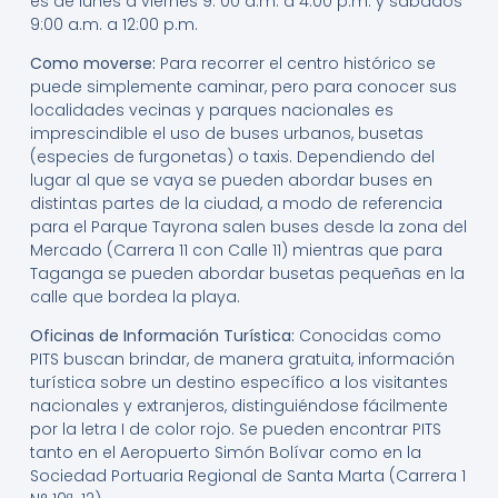
es de lunes a viernes 9: 00 a.m. a 4:00 p.m. y sábados
9:00 a.m. a 12:00 p.m.
Como moverse:
Para recorrer el centro histórico se
puede simplemente caminar, pero para conocer sus
localidades vecinas y parques nacionales es
imprescindible el uso de buses urbanos, busetas
(especies de furgonetas) o taxis. Dependiendo del
lugar al que se vaya se pueden abordar buses en
distintas partes de la ciudad, a modo de referencia
para el Parque Tayrona salen buses desde la zona del
Mercado (Carrera 11 con Calle 11) mientras que para
Taganga se pueden abordar busetas pequeñas en la
calle que bordea la playa.
Oficinas de Información Turística:
Conocidas como
PITS buscan brindar, de manera gratuita, información
turística sobre un destino específico a los visitantes
nacionales y extranjeros, distinguiéndose fácilmente
por la letra I de color rojo. Se pueden encontrar PITS
tanto en el Aeropuerto Simón Bolívar como en la
Sociedad Portuaria Regional de Santa Marta (Carrera 1