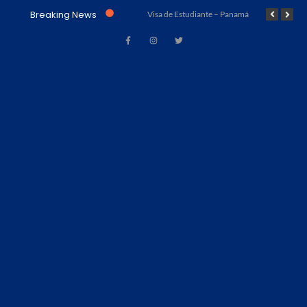
Breaking News
Visa de Trabajo – Acuerdo Marrakech (Ley No. 23 de 15 de julio de 1997) – Panamá
Visa de Estudiante – Panamá
Visa de Turismo – 