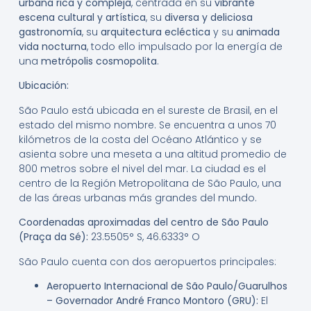
urbana rica y compleja
, centrada en su
vibrante
escena cultural y artística
, su
diversa y deliciosa
gastronomía
, su
arquitectura ecléctica
y su
animada
vida nocturna
, todo ello impulsado por la energía de
una
metrópolis cosmopolita
.
Ubicación:
São Paulo está ubicada en el sureste de Brasil, en el
estado del mismo nombre. Se encuentra a unos 70
kilómetros de la costa del Océano Atlántico y se
asienta sobre una meseta a una altitud promedio de
800 metros sobre el nivel del mar. La ciudad es el
centro de la Región Metropolitana de São Paulo, una
de las áreas urbanas más grandes del mundo.
Coordenadas aproximadas del centro de São Paulo
(Praça da Sé):
23.5505° S, 46.6333° O
São Paulo cuenta con dos aeropuertos principales:
Aeropuerto Internacional de São Paulo/Guarulhos
– Governador André Franco Montoro (GRU):
El