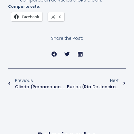
comparación de vuelos a GRU o CGH.
Comparte esto:
Facebook
X
Share the Post:
Previous
Next
Olinda (Pernambuco, Brasil): Un Tesoro Colonial De Colores Vibrantes Y Ritmos Contagiosos
Buzios (Río De Janeiro, Brasil): Un Refugio Sofisticado De Playas Encantadoras Y Vida Cosmopolita