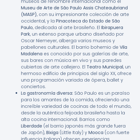
museos de renombre internacional como el
Museu de Arte de São Paulo Assis Chateaubriand
(MASP)
, con su impresionante colección de arte
occidental, y la
Pinacoteca do Estado de São
Paulo
, dedicada al arte brasileño. El
Ibirapuera
Park
, un extenso parque urbano diseñado por
Oscar Niemeyer, alberga varios museos y
pabellones culturales. El barrio bohemio de
Vila
Madalena
es conocido por sus galerías de arte,
sus bares con música en vivo y sus paredes
cubiertas de arte callejero. El
Teatro Municipal
, un
hermoso edificio de principios del siglo XX, ofrece
una programación variada de ópera, ballet y
conciertos.
La gastronomía diversa:
São Paulo es un paraíso
para los amantes de la comida, ofreciendo una
increíble variedad de cocinas de todo el mundo,
desde la auténtica feijoada brasileña hasta la
alta cocina internacional. Barrios como
Liberdade
(el barrio japonés más grande fuera
de Japón),
Bixiga
(Little Italy) y
Mooca
(con fuerte
influencia italiana) ofrecen experiencias