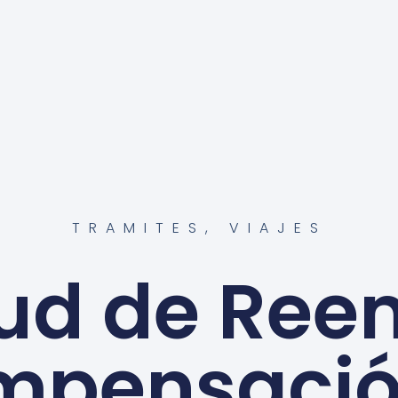
TRAMITES
,
VIAJES
tud de Re
mpensació