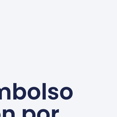
embolso
n por