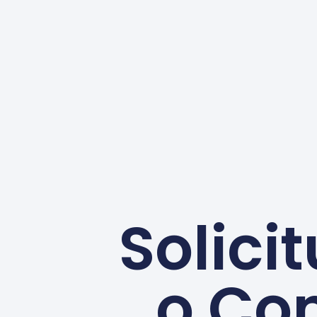
Solici
o Co