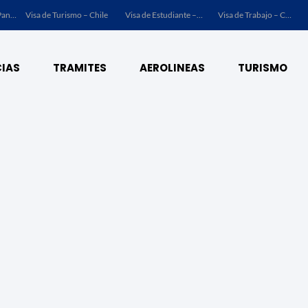
Visa de Turismo – Panamá
Visa de Turismo – Chile
Visa de Estudiante – Chile
Visa de Trabajo – Chile
IAS
TRAMITES
AEROLINEAS
TURISMO