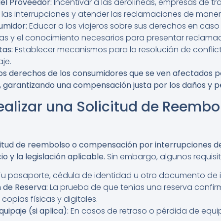
el Proveedor:
Incentivar a las aerolíneas, empresas de t
r las interrupciones y atender las reclamaciones de manera
umidor:
Educar a los viajeros sobre sus derechos en caso 
tas y el conocimiento necesarios para presentar reclamac
tas:
Establecer mecanismos para la resolución de conflictos
je.
os derechos de los consumidores que se ven afectados po
o, garantizando una compensación justa por los daños y per
Realizar una Solicitud de Reembo
icitud de reembolso o compensación por interrupciones de 
o y la legislación aplicable.
Sin embargo, algunos requis
u pasaporte, cédula de identidad u otro documento de id
n de Reserva:
La prueba de que tenías una reserva confirm
opias físicas y digitales.
uipaje (si aplica):
En casos de retraso o pérdida de equ