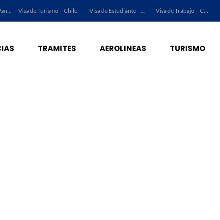
Visa de Turismo – Panamá
Visa de Turismo – Chile
Visa de Estudiante – Chile
Visa de Trabajo – Chile
IAS
TRAMITES
AEROLINEAS
TURISMO