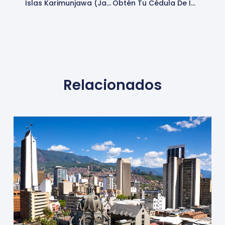
Islas Karimunjawa (Java Central): Un Tesoro Escondido De Playas Prístinas Y Biodiversidad Marina
Obtén Tu Cédula De Identidad Por Primera Vez En Venezuela: Guía Completa Y Actualizada (2025)
Relacionados