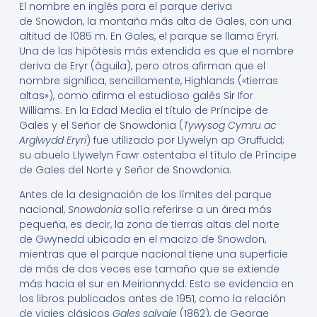
El nombre en inglés para el parque deriva
de Snowdon, la montaña más alta de Gales, con una
altitud de 1085 m. En Gales, el parque se llama Eryri.
Una de las hipótesis más extendida es que el nombre
deriva de Eryr (águila), pero otros afirman que el
nombre significa, sencillamente, Highlands («tierras
altas»), como afirma el estudioso galés Sir Ifor
Williams.
​ En la Edad Media el título de Príncipe de
Gales y el Señor de Snowdonia (
Tywysog Cymru ac
Arglwydd Eryri
) fue utilizado por Llywelyn ap Gruffudd;
su abuelo Llywelyn Fawr ostentaba el título de Príncipe
de Gales del Norte y Señor de Snowdonia.
Antes de la designación de los límites del parque
nacional,
Snowdonia
solía referirse a un área más
pequeña, es decir, la zona de tierras altas del norte
de Gwynedd ubicada en el macizo de Snowdon,
mientras que el parque nacional tiene una superficie
de más de dos veces ese tamaño que se extiende
más hacia el sur en Meirionnydd. Esto se evidencia en
los libros publicados antes de 1951, como la relación
de viajes clásicos
Gales salvaje
(1862), de George