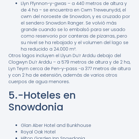
Llyn Ffynnon-y-gwas – a 440 metros de altura y
de 4 ha – se encuentra en Cwm Treweunydd, el
cwm del noroeste de Snowdon, y es cruzado por
el sendero Snowdon Ranger.
​ Se volvió más
grande cuando se lo embalsó para ser usado
como reservorio por canteras de pizarras, pero
su nivel se ha rebajado y el volumen del lago se
ha reducido a 24.000 m³.
Otros lagos incluyen el Llyun Du’r Arddu debajo del
Clogwyn Du’r Arddu – a 579 metros de altura y de 2 ha,
Lyn Teyrn cerca de Pen-y-pass -a 377 metros de altura
y con 2 ha de extensión, además de varios otros
cuerpos de agua menores.
5.-Hoteles en
Snowdonia
Glan Aber Hotel and Bunkhouse
Royal Oak Hotel
Hilton Garden Inn Snowdonia