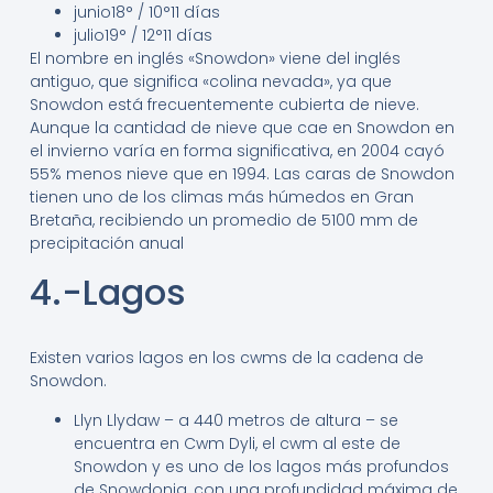
junio
18° / 10°
11 días
julio
19° / 12°
11 días
El nombre en inglés «Snowdon» viene del inglés
antiguo, que significa «colina nevada», ya que
Snowdon está frecuentemente cubierta de nieve.
Aunque la cantidad de nieve que cae en Snowdon en
el invierno varía en forma significativa, en 2004 cayó
55% menos nieve que en 1994.
Las caras de Snowdon
tienen uno de los climas más húmedos en Gran
Bretaña, recibiendo un promedio de 5100 mm de
precipitación anual
4.-Lagos
Existen varios lagos en los cwms de la cadena de
Snowdon.
Llyn Llydaw – a 440 metros de altura – se
encuentra en Cwm Dyli, el cwm al este de
Snowdon y es uno de los lagos más profundos
de Snowdonia, con una profundidad máxima de