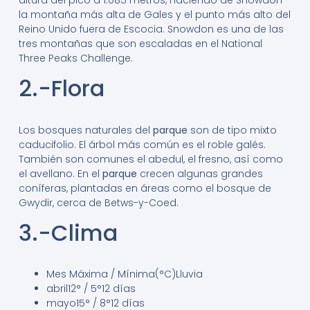
la montaña más alta de Gales y el punto más alto del
Reino Unido fuera de Escocia.
​ Snowdon es una de las
tres montañas que son escaladas en el National
Three Peaks Challenge.
2.-Flora
Los bosques naturales del
parque
son de tipo mixto
caducifolio. El árbol más común es el roble galés.
También son comunes el abedul, el fresno, así como
el avellano. En el
parque
crecen algunas grandes
coníferas, plantadas en áreas como el bosque de
Gwydir, cerca de Betws-y-Coed.
3.-Clima
Mes
Máxima / Mínima
(°C)
Lluvia
abril
12° / 5°
12 días
mayo
15° / 8°
12 días