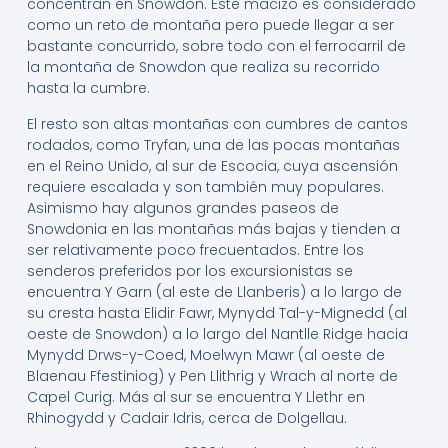
concentran en Snowdon. Este macizo es considerado
como un reto de montaña pero puede llegar a ser
bastante concurrido, sobre todo con el ferrocarril de
la montaña de Snowdon que realiza su recorrido
hasta la cumbre.
El resto son altas montañas con cumbres de cantos
rodados, como Tryfan, una de las pocas montañas
en el Reino Unido, al sur de Escocia, cuya ascensión
requiere escalada y son también muy populares.
Asimismo hay algunos grandes paseos de
Snowdonia en las montañas más bajas y tienden a
ser relativamente poco frecuentados. Entre los
senderos preferidos por los excursionistas se
encuentra Y Garn (al este de Llanberis) a lo largo de
su cresta hasta Elidir Fawr, Mynydd Tal-y-Mignedd (al
oeste de Snowdon) a lo largo del Nantlle Ridge hacia
Mynydd Drws-y-Coed, Moelwyn Mawr (al oeste de
Blaenau Ffestiniog) y Pen Llithrig y Wrach al norte de
Capel Curig. Más al sur se encuentra Y Llethr en
Rhinogydd y Cadair Idris, cerca de Dolgellau.