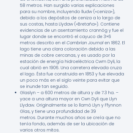
58 metros. Han surgido varias explicaciones
para su nombre, incluyendo lludw («ceniza»),
debido a los depósitos de ceniza a lo largo de
sus costas, hasta Llydaw («Bretaña»).
​ Contiene
evidencias de un asentamiento crannóg y fue el
lugar donde se encontró el cayuco de 3×6
metros descrito en el
Cambrian Journal
en 1862.
​ El
lago tiene una clara coloración debido a las
minas de cobre cercanas, y es usado por la
estación de energía hidroeléctrica Cwm Dyli, la
cual abrió en 1906.
Una carretera elevada cruza
el lago. Ésta fue construida en 1853 y fue elevada
un poco más en el siglo veinte para evitar que
se inunde tan seguido.
Glaslyn – a 600 metros de altura y de 7.3 ha. –
yace a una altura mayor en Cwn Dyli que Llyn
Llydaw.
​ Originalmente se lo llamó Llyn y Ffynnon
Glas, y tiene una profundidad de 39
metros.
Durante muchos años se creía que no
tenía fondo, además de ser la ubicación de
varios otros mitos.