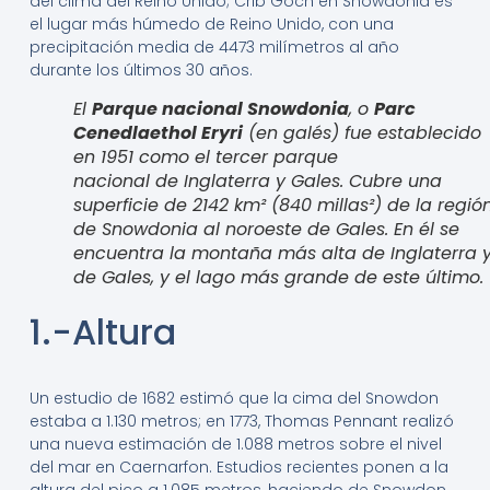
del clima del Reino Unido; Crib Goch en Snowdonia es
el lugar más húmedo de Reino Unido, con una
precipitación media de 4473 milímetros al año
durante los últimos 30 años.
El
Parque nacional Snowdonia
, o
Parc
Cenedlaethol Eryri
(en galés) fue establecido
en 1951 como el tercer parque
nacional de Inglaterra y Gales. Cubre una
superficie de 2142 km² (840 millas²) de la regió
de Snowdonia al noroeste de Gales. En él se
encuentra la montaña más alta de Inglaterra 
de Gales, y el lago más grande de este último.
1.-Altura
Un estudio de 1682 estimó que la cima del Snowdon
estaba a 1.130 metros; en 1773, Thomas Pennant realizó
una nueva estimación de 1.088 metros sobre el nivel
del mar en Caernarfon.
Estudios recientes ponen a la
altura del pico a 1.085 metros, haciendo de Snowdon