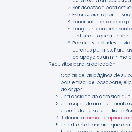
de la fecha en que uste
Ser aceptado para estud
Estar cubierto por un seg
Tener suficiente dinero p
Tenga un consentimiento d
certificado que muestre q
Para las solicitudes envi
coronas por mes. Para las 
de apoyo es un mínimo de
Requisitos para la aplicación:
Copias de las páginas de su p
país emisor del pasaporte, el p
de origen.
Una decisión de admisión que 
Una copia de un documento qu
el período de su estadía en Su
Rellenar la
forma de aplicació
Un extracto bancario que demu
fechado en relación con el mom