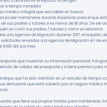
d vaya a abandonar el espacio Schengen.
iar a tiempo completo
uro médico integral que sea válido en Suecia
ara poder mantenerse durante el período para el que está
e sus padres o tutores si es menor de 18 años. De ser a
uién es o son sus padres / tutores y cómo se relaciona.
adas a la Agencia de Migración durante 2017, el requisito 
solicitudes enviadas a la Agencia de Migración el 1 de ener
 8.190 SEK por mes.
asaporte que muestran su información personal, fotograf
eríodo de validez del pasaporte y si tiene permiso para v
indique que ha sido admitido en un estudio de tiempo c
e demuestre que está cubierto por un seguro médico int
ecia.
n
estre que tiene sus propios fondos para mantenerse. Es
ento de la solicitud y debe traducirse al inglés