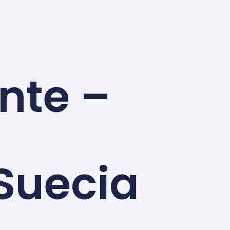
nte –
 Suecia