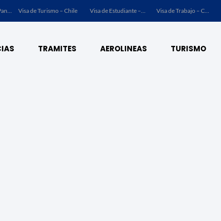
Visa de Turismo – Panamá
Visa de Turismo – Chile
Visa de Estudiante – Chile
Visa de Trabajo – Chile
IAS
TRAMITES
AEROLINEAS
TURISMO