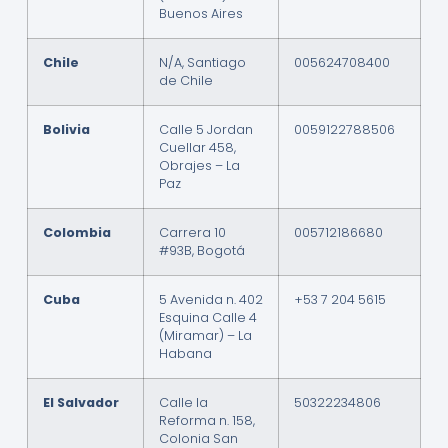
Buenos Aires
Chile
N/A, Santiago
005624708400
de Chile
Bolivia
Calle 5 Jordan
0059122788506
Cuellar 458,
Obrajes – La
Paz
Colombia
Carrera 10
005712186680
#93B, Bogotá
Cuba
5 Avenida n. 402
+53 7 204 5615
Esquina Calle 4
(Miramar) – La
Habana
El Salvador
Calle la
50322234806
Reforma n. 158,
Colonia San