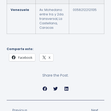
Venezuela
Av. Mohedano
00582122121135
entre 1ra. y 2da.
transversal, La
Castellana,
Caracas
Comparte esto:
Facebook
X
Share the Post:
Previous
Next