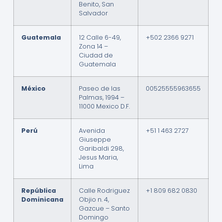
Benito, San
Salvador
Guatemala
12 Calle 6-49,
+502 2366 9271
Zona 14 –
Ciudad de
Guatemala
México
Paseo de las
00525555963655
Palmas, 1994 –
11000 Mexico D.F.
Perú
Avenida
+51 1 463 2727
Giuseppe
Garibaldi 298,
Jesus Maria,
Lima
República
Calle Rodriguez
+1 809 682 0830
Dominicana
Objio n. 4,
Gazcue – Santo
Domingo