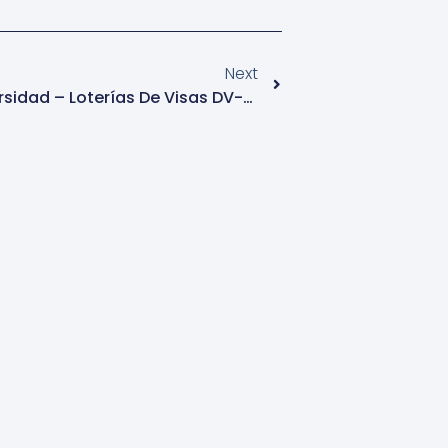
Next
Programa De Visas Por Diversidad – Loterías De Visas DV-2020 – EEUU