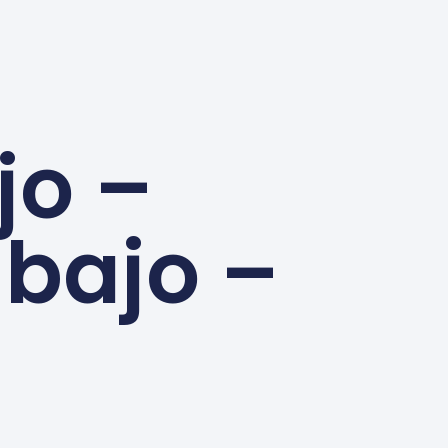
jo –
bajo –