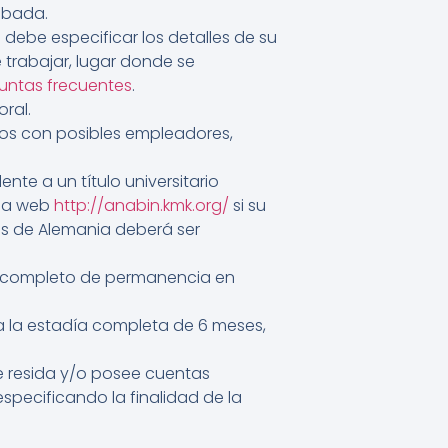
obada.
debe especificar los detalles de su
trabajar, lugar donde se
untas frecuentes
.
ral.
tos con posibles empleadores,
nte a un título universitario
ina web
http://anabin.kmk.org/
si su
 es de Alemania deberá ser
po completo de permanencia en
 la estadía completa de 6 meses,
e resida y/o posee cuentas
pecificando la finalidad de la