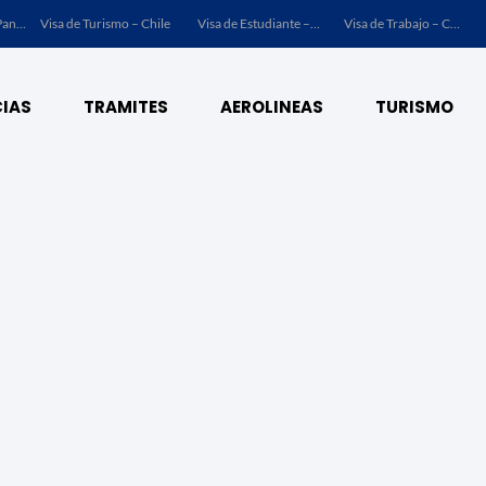
o – Panamá
Visa de Turismo – Chile
Visa de Estudiante – Chile
Visa de Trabajo – Chile
IAS
TRAMITES
AEROLINEAS
TURISMO