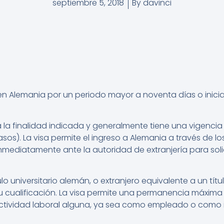
septiembre 5, 2018
By
davinci
 en Alemania por un periodo mayor a noventa días o inic
a la finalidad indicada y generalmente tiene una vigencia
asos). La visa permite el ingreso a Alemania a través de lo
mediatamente ante la autoridad de extranjería para solic
ulo universitario alemán, o extranjero equivalente a un tí
su cualificación. La visa permite una permanencia máxima
ctividad laboral alguna, ya sea como empleado o como i