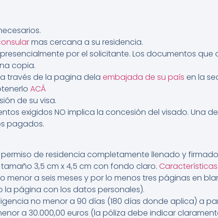
necesarios.
consular
mas cercana a su residencia.
e presencialmente por el solicitante. Los documentos que
na copia.
e a través de la pagina dela
embajada de su país
en la sec
btenerlo
ACÁ
sión de su visa.
entos exigidos NO implica la concesión del visado. Una 
os pagados.
de permiso de residencia completamente llenado y firmado
e tamaño 3,5 cm x 4,5 cm con fondo claro.
Características
o menor a seis meses y por lo menos tres páginas en bla
 la página con los datos personales).
gencia no menor a 90 días (180 días donde aplica) a par
nor a 30.000,00 euros (la póliza debe indicar claramente