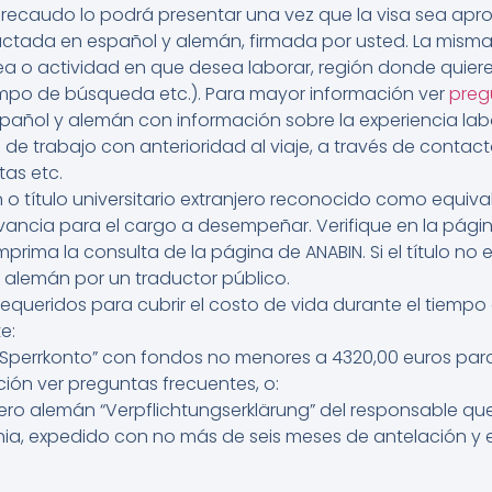
e recaudo lo podrá presentar una vez que la visa sea apr
ctada en español y alemán, firmada por usted. La misma 
a o actividad en que desea laborar, región donde quiere 
mpo de búsqueda etc.). Para mayor información ver
preg
spañol y alemán con información sobre la experiencia labo
e trabajo con anterioridad al viaje, a través de contac
tas etc.
n o título universitario extranjero reconocido como equivale
vancia para el cargo a desempeñar. Verifique en la pág
mprima la consulta de la página de ANABIN. Si el título no
l alemán por un traductor público.
 requeridos para cubrir el costo de vida durante el tiem
e:
perrkonto” con fondos no menores a 4320,00 euros para
ión ver preguntas frecuentes, o:
ro alemán “Verpflichtungserklärung” del responsable qu
ia, expedido con no más de seis meses de antelación y es