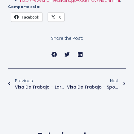
http://www.homeaffairs.gov.au/Trav/Visa/Immi
.
Comparte esto:
Facebook
X
Share the Post:
Previous
Next
Visa De Trabajo – Larga Estadía Para Comunidades Religiosas Y Laicos Asociados – Francia
Visa De Trabajo – Sponsorship Visa (Empleado Cuenta Ajena) – Australia