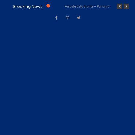
Breaking News
Visa de Trabajo – Acuerdo Marrakech (Ley No. 23 de 15 de julio de 1997) – Panamá
Visa de Estudiante – Panamá
Visa de Turismo – Panamá