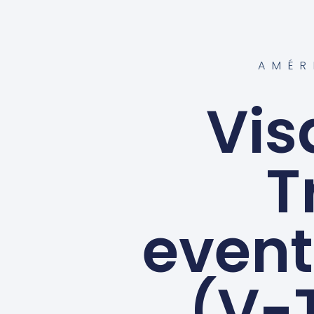
AMÉR
Vis
T
event
(V-