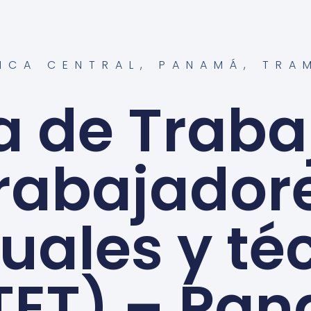
ICA CENTRAL
,
PANAMÁ
,
TRA
a de Traba
rabajador
uales y té
TET) – Pa