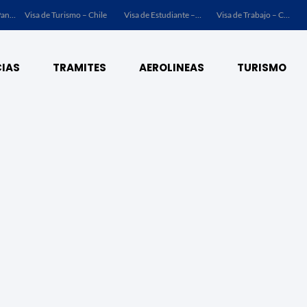
Chile
Visa de Estudiante – Chile
Visa de Trabajo – Chile
Visa de Estudiante – Argentina
IAS
TRAMITES
AEROLINEAS
TURISMO