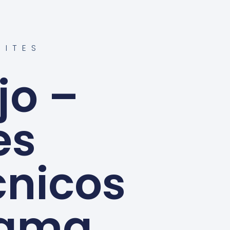
MITES
jo –
es
cnicos
nama