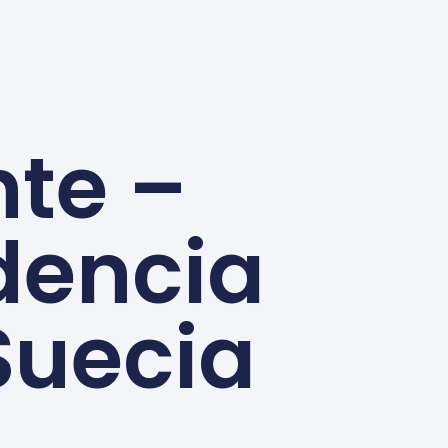
te –
dencia
Suecia