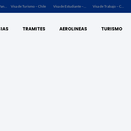
Visa de Turismo – Panamá
Visa de Turismo – Chile
Visa de Estudiante – Chile
Visa de Trabajo – Chile
IAS
TRAMITES
AEROLINEAS
TURISMO