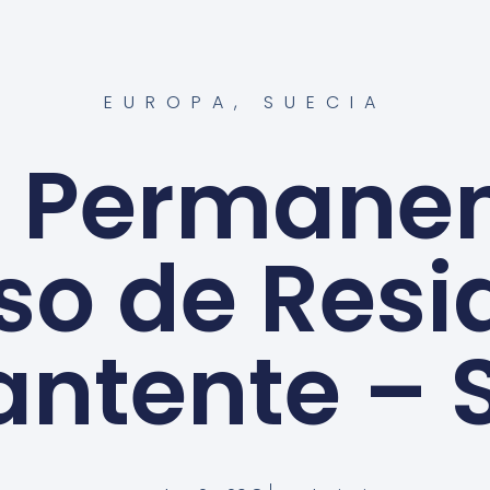
EUROPA
,
SUECIA
a Permanen
so de Resi
ntente – 