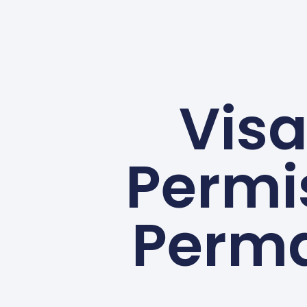
Vis
Permi
Perma