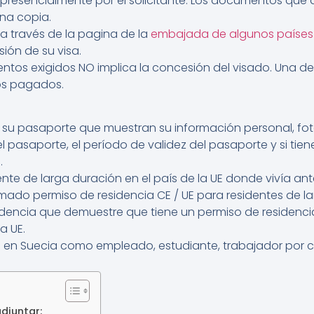
e presencialmente por el solicitante. Los documentos que
na copia.
 a través de la pagina de la
embajada de algunos países
sión de su visa.
entos exigidos NO implica la concesión del visado. Una 
os pagados.
 su pasaporte que muestran su información personal, fot
l pasaporte, el período de validez del pasaporte y si tien
.
ente de larga duración en el país de la UE donde vivía ant
amado permiso de residencia CE / UE para residentes de l
idencia que demuestre que tiene un permiso de residencia
a UE.
 en Suecia como empleado, estudiante, trabajador por c
djuntar: