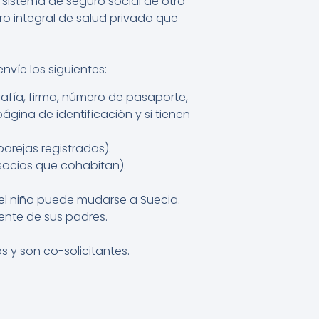
l sistema de seguro social de otro
ro integral de salud privado que
nvíe los siguientes:
afía, firma, número de pasaporte,
ágina de identificación y si tienen
arejas registradas).
socios que cohabitan).
 el niño puede mudarse a Suecia.
nte de sus padres.
s y son co-solicitantes.