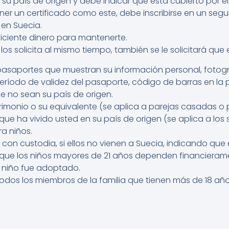
 su país de origen y debe indicar que está cubierto por e
ener un certificado como este, debe inscribirse en un segu
 en Suecia.
iciente dinero para mantenerte.
os solicita al mismo tiempo, también se le solicitará que e
pasaportes que muestran su información personal, fotogr
eríodo de validez del pasaporte, código de barras en la p
ue no sean su país de origen.
imonio o su equivalente (se aplica a parejas casadas o p
 ha vivido usted en su país de origen (se aplica a los 
a niños.
con custodia, si ellos no vienen a Suecia, indicando que
e los niños mayores de 21 años dependen financierame
 niño fue adoptado.
todos los miembros de la familia que tienen más de 18 año