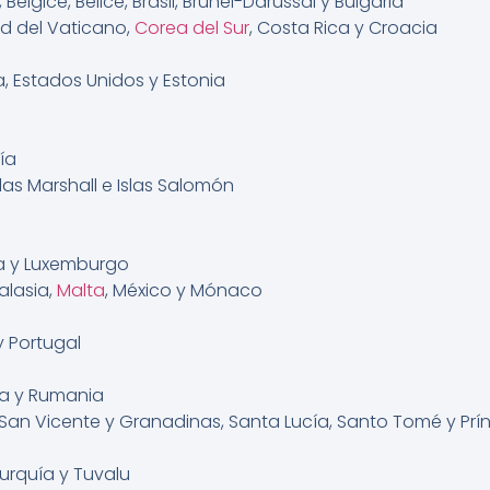
élgice, Bélice, Brasil, Brunei-Darussal y Bulgaria
ad del Vaticano,
Corea del Sur
, Costa Rica y Croacia
a, Estados Unidos y Estonia
ía
, Islas Marshall e Islas Salomón
nia y Luxemburgo
alasia,
Malta
, México y Mónaco
y Portugal
ca y Rumania
o, San Vicente y Granadinas, Santa Lucía, Santo Tomé y Prí
Turquía y Tuvalu