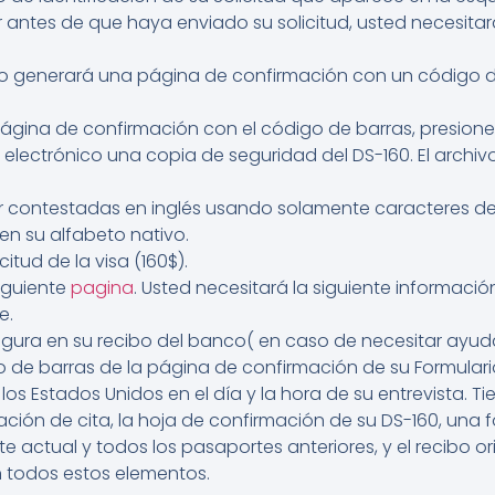
or antes de que haya enviado su solicitud, usted necesit
do generará una página de confirmación con un código d
gina de confirmación con el código de barras, presione l
 electrónico una copia de seguridad del DS-160. El archi
 contestadas en inglés usando solamente caracteres del
en su alfabeto nativo.
citud de la visa (160$).
iguiente
pagina
. Usted necesitará la siguiente informaci
e.
figura en su recibo del banco( en caso de necesitar ayu
go de barras de la página de confirmación de su Formulari
los Estados Unidos en el día y la hora de su entrevista. 
ción de cita, la hoja de confirmación de su DS-160, una
e actual y todos los pasaportes anteriores, y el recibo ori
n todos estos elementos.