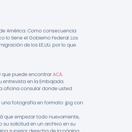
dos de América. Como consecuencia
ico lo tiene el Gobierno Federal. Los
migración de los EE.UU. por lo que
60) que puede encontrar
ACÁ
.
u entrevista en la Embajada.
sma oficina consular donde usted
r una fotografía en formato .jpg con
endrá que empezar todo nuevamente,
 su solicitud en un archivo en su
ina superior derecha de la página.