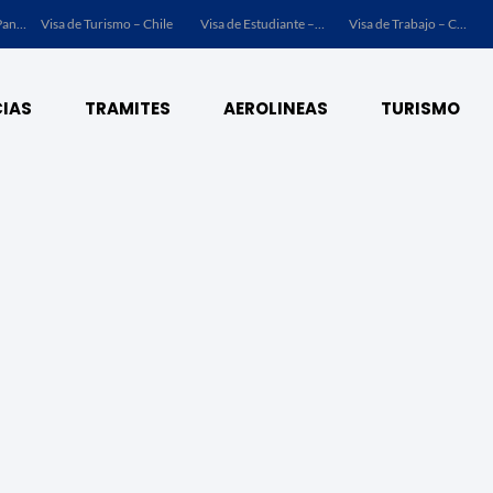
Visa de Turismo – Panamá
Visa de Turismo – Chile
Visa de Estudiante – Chile
Visa de Trabajo – Chile
IAS
TRAMITES
AEROLINEAS
TURISMO