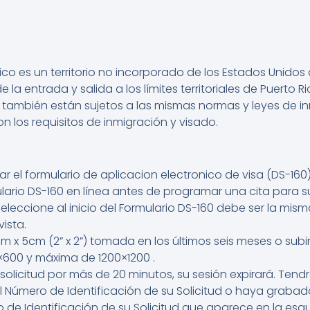
Rico es un territorio no incorporado de los Estados Uni
de la entrada y salida a los límites territoriales de Puerto R
o también están sujetos a las mismas normas y leyes de in
n los requisitos de inmigración y visado.
enar el formulario de aplicacion electronico de visa (DS-1
ario DS-160 en línea antes de programar una cita para s
seleccione al inicio del Formulario DS-160 debe ser la mi
ista.
 x 5cm (2” x 2”) tomada en los últimos seis meses o subi
600 y máxima de 1200×1200 .
u solicitud por más de 20 minutos, su sesión expirará. T
l Número de Identificación de su Solicitud o haya grabado
de Identificación de su Solicitud que aparece en la esqu