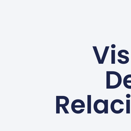
Vi
De
Relac