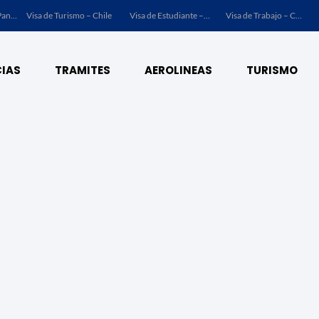
Visa de Turismo – Chile
Visa de Estudiante – Chile
Visa de Trabajo – Chile
IAS
TRAMITES
AEROLINEAS
TURISMO