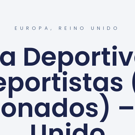
EUROPA
,
REINO UNIDO
sa Deportiv
portistas
ionados) –
Unido