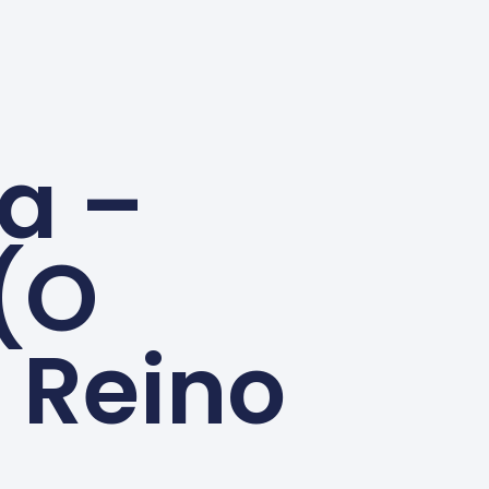
a –
 (O
 Reino