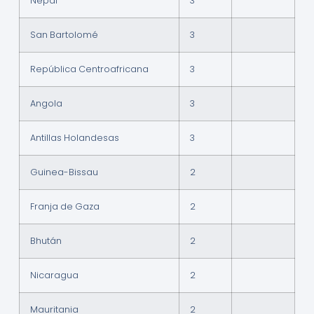
Nepal
3
San Bartolomé
3
República Centroafricana
3
Angola
3
Antillas Holandesas
3
Guinea-Bissau
2
Franja de Gaza
2
Bhután
2
Nicaragua
2
Mauritania
2