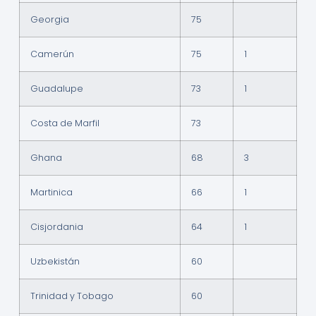
Georgia
75
Camerún
75
1
Guadalupe
73
1
Costa de Marfil
73
Ghana
68
3
Martinica
66
1
Cisjordania
64
1
Uzbekistán
60
Trinidad y Tobago
60