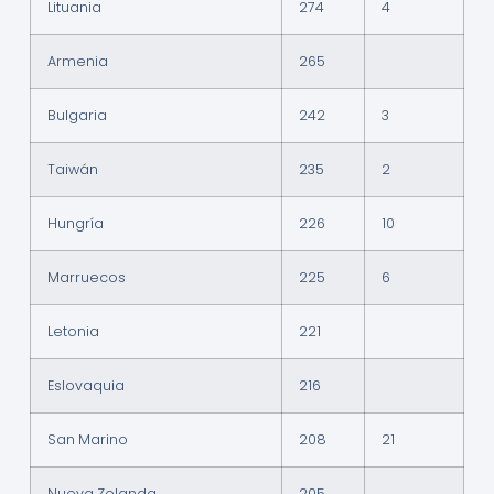
Lituania
274
4
Armenia
265
Bulgaria
242
3
Taiwán
235
2
Hungría
226
10
Marruecos
225
6
Letonia
221
Eslovaquia
216
San Marino
208
21
Nueva Zelanda
205