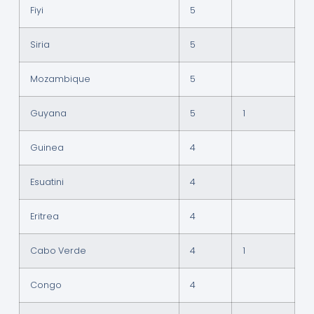
Fiyi
5
Siria
5
Mozambique
5
Guyana
5
1
Guinea
4
Esuatini
4
Eritrea
4
Cabo Verde
4
1
Congo
4