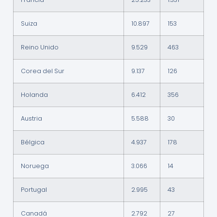
Suiza
10.897
153
Reino Unido
9.529
463
Corea del Sur
9.137
126
Holanda
6.412
356
Austria
5.588
30
Bélgica
4.937
178
Noruega
3.066
14
Portugal
2.995
43
Canadá
2.792
27