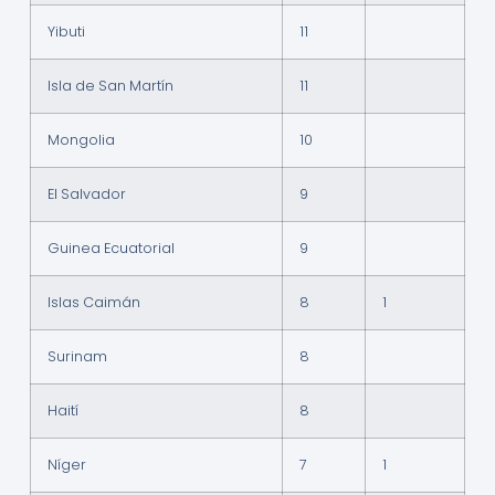
Yibuti
11
Isla de San Martín
11
Mongolia
10
El Salvador
9
Guinea Ecuatorial
9
Islas Caimán
8
1
Surinam
8
Haití
8
Níger
7
1