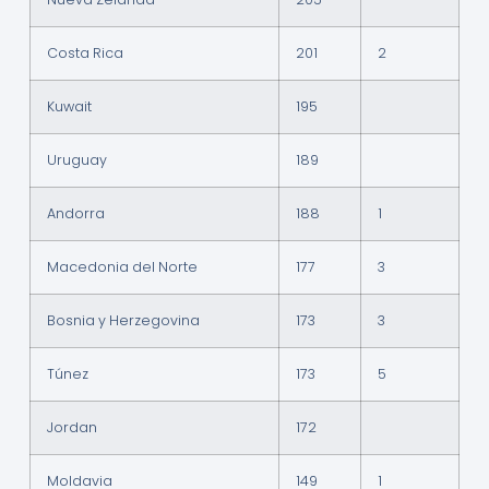
Costa Rica
201
2
Kuwait
195
Uruguay
189
Andorra
188
1
Macedonia del Norte
177
3
Bosnia y Herzegovina
173
3
Túnez
173
5
Jordan
172
Moldavia
149
1