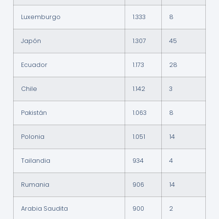
Luxemburgo
1.333
8
Japón
1.307
45
Ecuador
1.173
28
Chile
1.142
3
Pakistán
1.063
8
Polonia
1.051
14
Tailandia
934
4
Rumania
906
14
Arabia Saudita
900
2