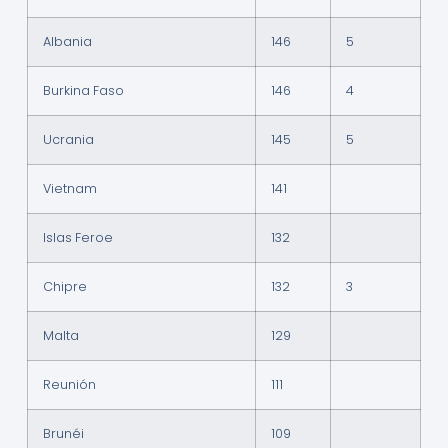
Albania
146
5
Burkina Faso
146
4
Ucrania
145
5
Vietnam
141
Islas Feroe
132
Chipre
132
3
Malta
129
Reunión
111
Brunéi
109