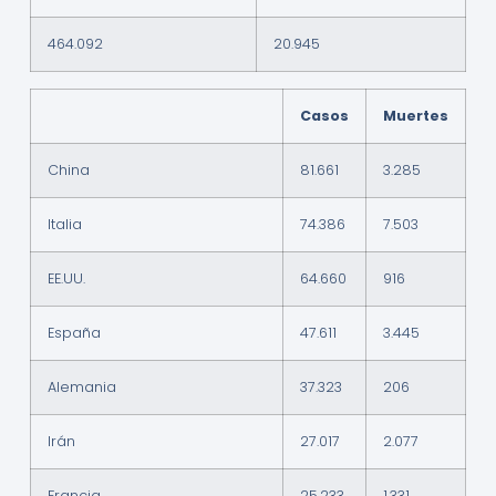
464.092
20.945
Casos
Muertes
China
81.661
3.285
Italia
74.386
7.503
EE.UU.
64.660
916
España
47.611
3.445
Alemania
37.323
206
Irán
27.017
2.077
Francia
25.233
1.331