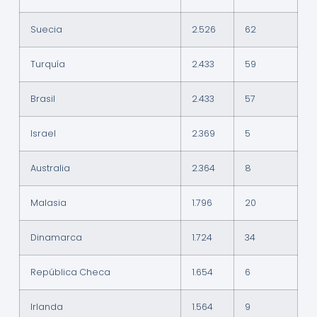
Suecia
2.526
62
Turquía
2.433
59
Brasil
2.433
57
Israel
2.369
5
Australia
2.364
8
Malasia
1.796
20
Dinamarca
1.724
34
República Checa
1.654
6
Irlanda
1.564
9