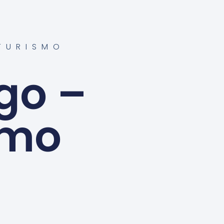
TURISMO
go –
smo