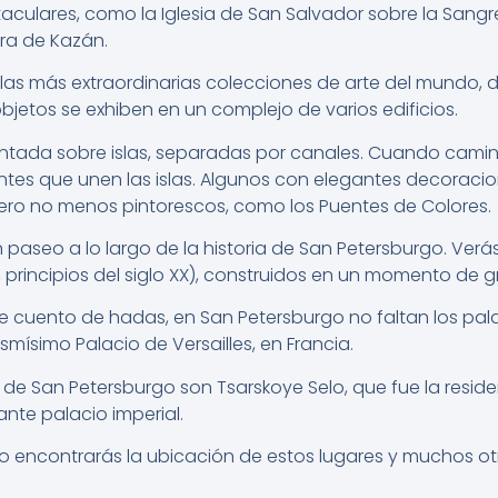
culares, como la Iglesia de San Salvador sobre la Sangr
ora de Kazán.
as más extraordinarias colecciones de arte del mundo, de
 objetos se exhiben en un complejo de varios edificios.
tada sobre islas, separadas por canales. Cuando camine
tes que unen las islas. Algunos con elegantes decoracio
pero no menos pintorescos, como los Puentes de Colores.
n paseo a lo largo de la historia de San Petersburgo. Ver
principios del siglo XX), construidos en un momento de gr
uento de hadas, en San Petersburgo no faltan los palac
mísimo Palacio de Versailles, en Francia.
 de San Petersburgo son Tsarskoye Selo, que fue la residenc
ante palacio imperial.
o encontrarás la ubicación de estos lugares y muchos 