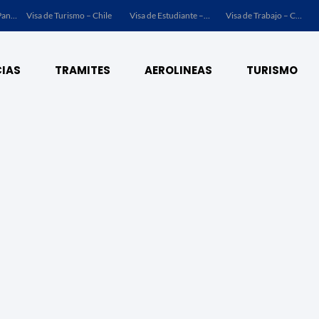
Visa de Turismo – Panamá
Visa de Turismo – Chile
Visa de Estudiante – Chile
Visa de Trabajo – Chile
IAS
TRAMITES
AEROLINEAS
TURISMO