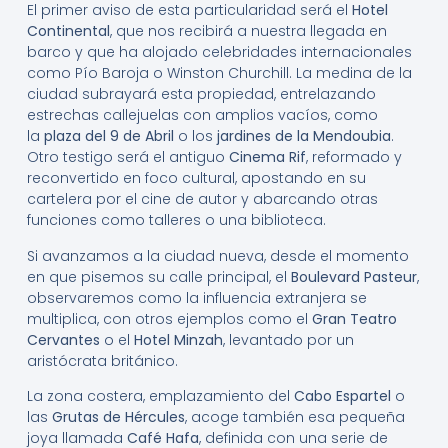
El primer aviso de esta particularidad será el
Hotel
Continental
, que nos recibirá a nuestra llegada en
barco y que ha alojado celebridades internacionales
como Pío Baroja o Winston Churchill. La medina de la
ciudad subrayará esta propiedad, entrelazando
estrechas callejuelas con amplios vacíos, como
la
plaza del 9 de Abril
o los
jardines de la Mendoubia
.
Otro testigo será el antiguo
Cinema Rif
, reformado y
reconvertido en foco cultural, apostando en su
cartelera por el cine de autor y abarcando otras
funciones como talleres o una biblioteca.
Si avanzamos a la ciudad nueva, desde el momento
en que pisemos su calle principal, el
Boulevard Pasteur
,
observaremos como la influencia extranjera se
multiplica, con otros ejemplos como el
Gran Teatro
Cervantes
o el
Hotel Minzah
, levantado por un
aristócrata británico.
La zona costera, emplazamiento del
Cabo Espartel
o
las
Grutas de Hércules
, acoge también esa pequeña
joya llamada
Café Hafa
, definida con una serie de