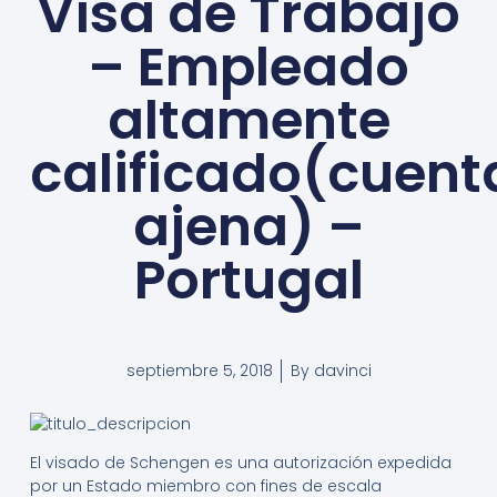
Visa de Trabajo
– Empleado
altamente
calificado(cuent
ajena) –
Portugal
septiembre 5, 2018
By
davinci
El visado de Schengen es una autorización expedida
por un Estado miembro con fines de escala