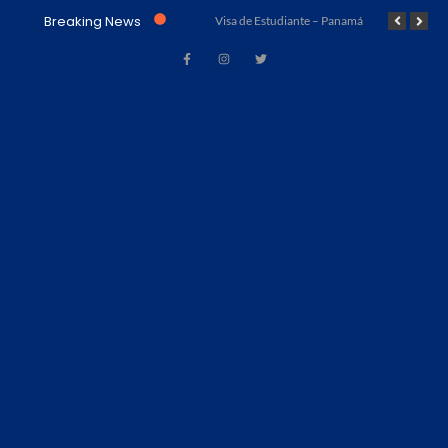
Breaking News
Visa de Trabajo – Acuerdo Marrakech (Ley No. 23 de 15 de julio de 1997) – Panamá
Visa de Estudiante – Panamá
Visa de Turismo – Panamá