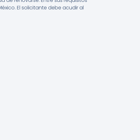
d de renovarse. Entre sus requisitos
co. El solicitante debe acudir al