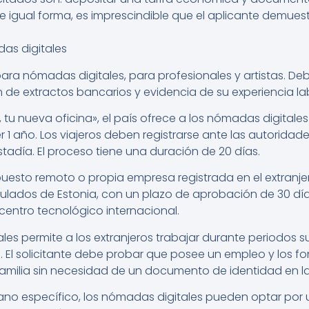
e igual forma, es imprescindible que el aplicante demues
as digitales
para nómadas digitales, para profesionales y artistas. De
e extractos bancarios y evidencia de su experiencia lab
tu nueva oficina», el país ofrece a los nómadas digitale
1 año. Los viajeros deben registrarse ante las autoridades 
día. El proceso tiene una duración de 20 días.
uesto remoto o propia empresa registrada en el extranjero
lados de Estonia, con un plazo de aprobación de 30 días.
centro tecnológico internacional.
ales permite a los extranjeros trabajar durante periodos s
. El solicitante debe probar que posee un empleo y los f
familia sin necesidad de un documento de identidad en l
 italiano específico, los nómadas digitales pueden optar 