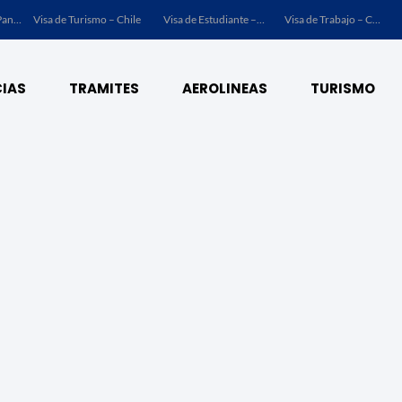
Visa de Turismo – Panamá
Visa de Turismo – Chile
Visa de Estudiante – Chile
Visa de Trabajo – Chile
IAS
TRAMITES
AEROLINEAS
TURISMO