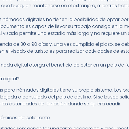
 que busquen mantenerse en el extranjero, mientras tra
os nómadas digitales no tienen la posibilidad de optar por 
 documento es capaz de llevar su trabajo consigo en la m
 visado permite una estadía más larga y no requiere un 
cia de 30 a 90 días y, una vez cumplido el plazo, se d
en el visado de turista es para realizar actividades de e
ómada digital otorga el beneficio de estar en un país d
 digital?
 para nómadas digitales tiene su propio sistema. Los pr
mbajada o consulado del país de destino. Si se busca sol
e las autoridades de la nación donde se quiera acudir.
ómicos del solicitante
olicitados son: depositar una tarifa económica y documen