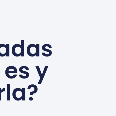
madas
 es y
rla?