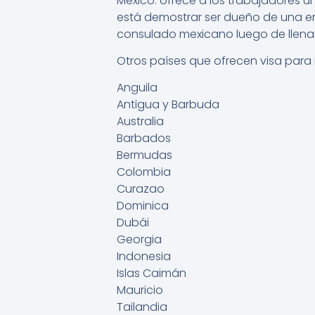
México: ofrece a los trabajadores un
está demostrar ser dueño de una e
consulado mexicano luego de llenar 
Otros países que ofrecen visa para
Anguila
Antigua y Barbuda
Australia
Barbados
Bermudas
Colombia
Curazao
Dominica
Dubái
Georgia
Indonesia
Islas Caimán
Mauricio
Tailandia