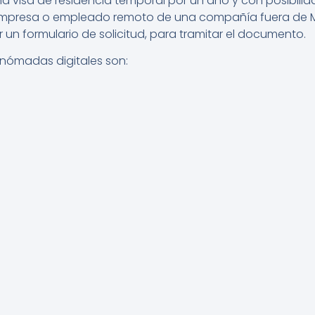
a visa de residencia temporal por un año y con posibilida
mpresa o empleado remoto de una compañía fuera de Méxi
un formulario de solicitud, para tramitar el documento.
 nómadas digitales son: