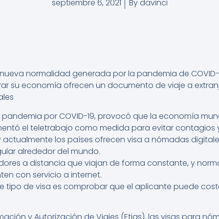
septiembre 6, 2021
By
davinci
 la nueva normalidad generada por la pandemia de COVID
r su economía ofrecen un documento de viaje a extranje
ales
a pandemia por COVID-19, provocó que la economía mundia
mentó el teletrabajo como medida para evitar contagios
actualmente los países ofrecen visa a nómadas digitales 
gular alrededor del mundo.
adores a distancia que viajan de forma constante, y nor
n con servicio a internet.
ste tipo de visa es comprobar que el aplicante puede coste
ación y Autorización de Viajes (Etias), las visas para nó