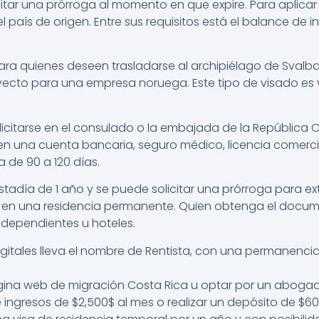
citar una prórroga al momento en que expire. Para aplicar 
 país de origen. Entre sus requisitos está el balance de
ra quienes deseen trasladarse al archipiélago de Svalbar
yecto para una empresa noruega. Este tipo de visado es v
icitarse en el consulado o la embajada de la República Ch
 en una cuenta bancaria, seguro médico, licencia comerc
 de 90 a 120 días.
stadía de 1 año y se puede solicitar una prórroga para ex
r en una residencia permanente. Quien obtenga el docume
ndependientes u hoteles.
gitales lleva el nombre de Rentista, con una permanencia
página web de migración Costa Rica u optar por un abogad
de ingresos de $2,500$ al mes o realizar un depósito de $6