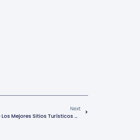
Next
El Salto Ángel Como Uno De Los Mejores Sitios Turísticos De Venezuela